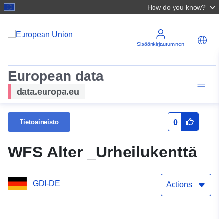
How do you know?
Sisäänkirjautuminen
European data
data.europa.eu
0
Tietoaineisto
WFS Alter _Urheilukenttä
GDI-DE
Actions