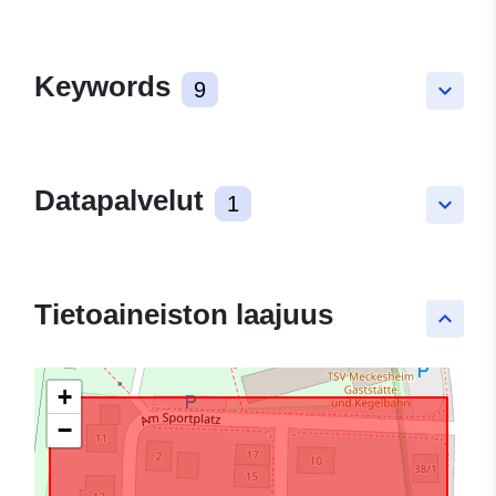
Keywords
9
keyboard_arrow_down
Datapalvelut
1
keyboard_arrow_down
Tietoaineiston laajuus
keyboard_arrow_up
+
−