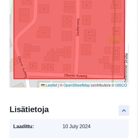
Leaflet
|
©
OpenStreetMap
contributors ©
GISCO
Lisätietoja
keyboard_arrow_up
Laadittu:
10 July 2024