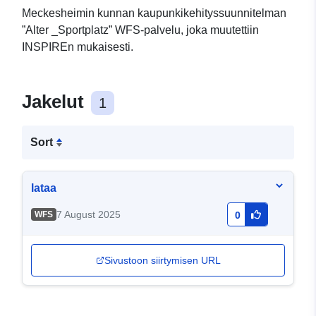
Meckesheimin kunnan kaupunkikehityssuunnitelman
”Alter _Sportplatz” WFS-palvelu, joka muutettiin
INSPIREn mukaisesti.
Jakelut
1
Sort
lataa
7 August 2025
WFS
0
Sivustoon siirtymisen URL