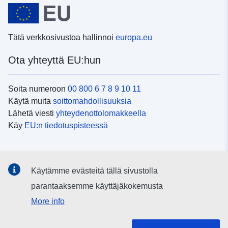
Tätä verkkosivustoa hallinnoi
europa.eu
Ota yhteyttä EU:hun
Soita numeroon
00 800 6 7 8 9 10 11
Käytä muita
soittomahdollisuuksia
Lähetä viesti
yhteydenottolomakkeella
Käy
EU:n tiedotuspisteessä
Sosiaalinen media
Käytämme evästeitä tällä sivustolla
EU
sosiaalisessa mediassa
parantaaksemme käyttäjäkokemusta
More info
EU:n toimielimet ja muut elimet