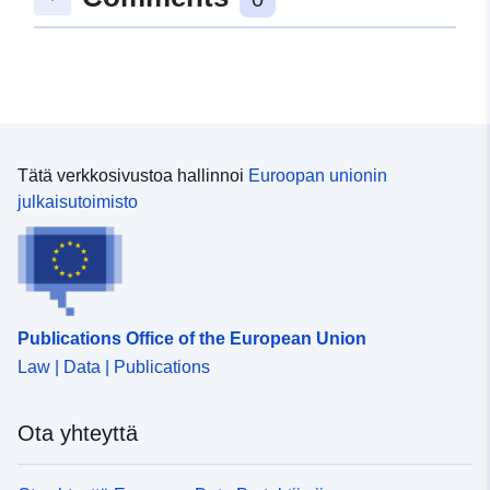
49.3173171 ], [ 8.8230064,
49.3173171 ], [ 8.8230064,
49.3161111 ], [ 8.8210831,
49.3161111 ], [ 8.8210831,
49.3173171 ] ]
Tyyppi:
Polygon
Tätä verkkosivustoa hallinnoi
Euroopan unionin
julkaisutoimisto
Spatiaalinen
resurssi:
Vastaa:
Tietoaineistolinkki:
http://data.europa.eu/eli/reg/2009/
Publications Office of the European Union
Law | Data | Publications
uriRef:
http://data.europa.eu/88u/dataset
a3cb-4e90-8784-14bda30c6a50
Ota yhteyttä