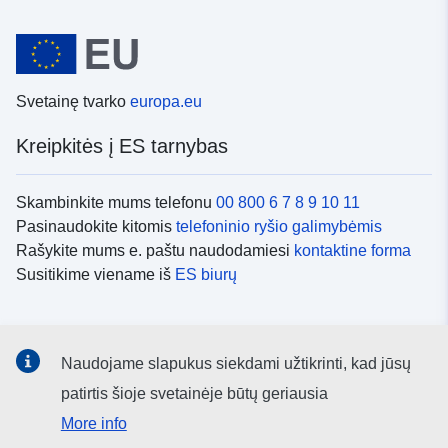
Svetainę tvarko
europa.eu
Kreipkitės į ES tarnybas
Skambinkite mums telefonu
00 800 6 7 8 9 10 11
Pasinaudokite kitomis
telefoninio ryšio galimybėmis
Rašykite mums e. paštu naudodamiesi
kontaktine forma
Susitikime viename iš
ES biurų
Socialiniai tinklai
Naudojame slapukus siekdami užtikrinti, kad jūsų
ES
socialinių tinklų kanalai
patirtis šioje svetainėje būtų geriausia
More info