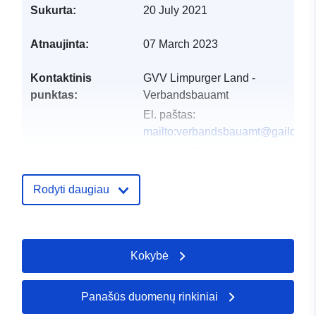
Sukurta:
20 July 2021
Atnaujinta:
07 March 2023
Kontaktinis
GVV Limpurger Land -
punktas:
Verbandsbauamt
El. paštas:
mailto:verbandsbauamt@gaildorf.
Adresas:
Rottalstraße 44, Oberrot,
74420, Deutschland
URL:
http://www.oberrot.de
Rodyti daugiau
Katalogo įrašas:
Pridėta prie duomenų.europa.eu:
2
2026
Kokybė
Atnaujinta informacija apie duome
26 April 2026
Panašūs duomenų rinkiniai
Erdviniai
Koordinatės:
[ [ 9.661372,