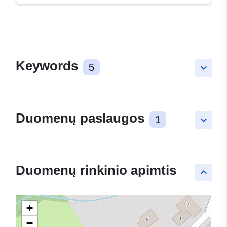
Keywords
5
keyboard_arrow_down
Duomenų paslaugos
1
keyboard_arrow_down
Duomenų rinkinio apimtis
keyboard_arrow_up
+
−