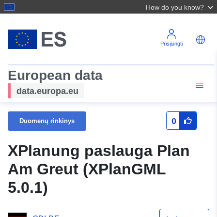
How do you know?
Prisijungti
European data
data.europa.eu
0
Duomenų rinkinys
XPlanung paslauga Plan
Am Greut (XPlanGML
5.0.1)