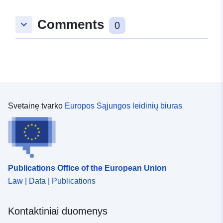
duomenys:
49.012281 ], [ 9.6624425,
Comments
keyboard_arrow_down
49.012281 ], [ 9.6624425,
0
49.0115091 ], [ 9.661372,
49.0115091 ], [ 9.661372,
49.012281 ] ]
Rūšis:
Polygon
Erdvinis išteklius:
Svetainę tvarko
Europos Sąjungos leidinių biuras
uriRef:
http://data.europa.eu/88u/dataset/
6c7e-429f-888b-64d44849b652
Publications Office of the European Union
Law | Data | Publications
Kontaktiniai duomenys