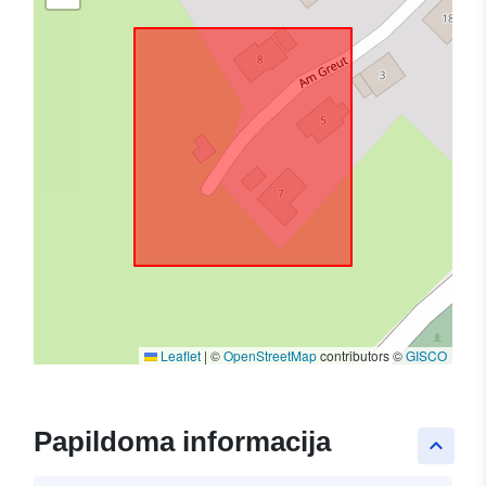
Leaflet
|
©
OpenStreetMap
contributors ©
GISCO
Papildoma informacija
keyboard_arrow_up