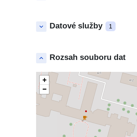
Datové služby
keyboard_arrow_down
1
Rozsah souboru dat
keyboard_arrow_up
+
−