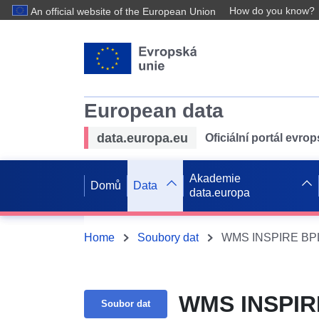
How do you know?
An official website of the European Union
European data
data.europa.eu
Oficiální portál evro
Akademie
Domů
Data
data.europa
Home
Soubory dat
WMS INSPIRE BPL 
WMS INSPIRE
Soubor dat