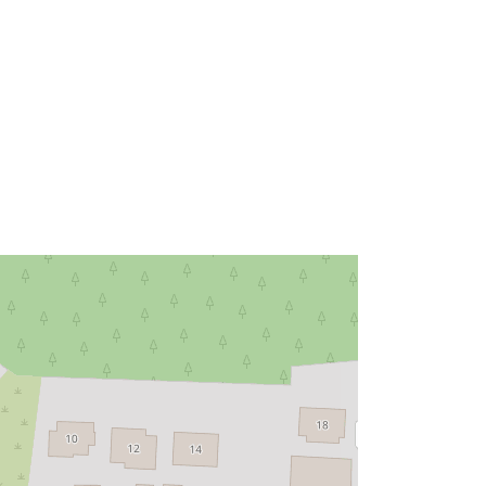
Typ:
Polygon
roj:
s:
Datový zdroj:
http://data.europa.eu/eli/reg/2009/97
6
http://data.europa.eu/88u/dataset/30
c204a3-99f0-4c79-920e-
e12853f9e7a4