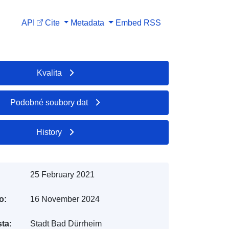
API
Cite
Metadata
Embed
RSS
Kvalita
Podobné soubory dat
History
25 February 2021
o:
16 November 2024
ta:
Stadt Bad Dürrheim