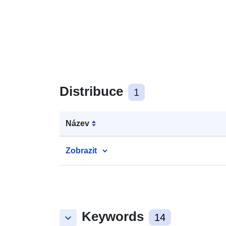
Distribuce
1
Název
Zobrazit
Keywords
keyboard_arrow_down
14