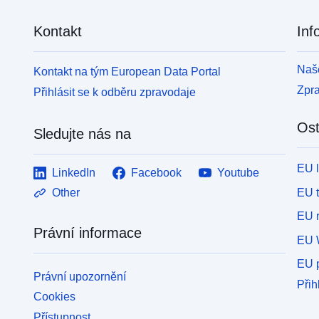
Kontakt
Inf
Naše
Kontakt na tým European Data Portal
Zpr
Přihlásit se k odběru zpravodaje
Ost
Sledujte nás na
EU 
LinkedIn
Facebook
Youtube
EU 
Other
EU r
Právní informace
EU 
EU p
Právní upozornění
Přih
Cookies
Přístupnost