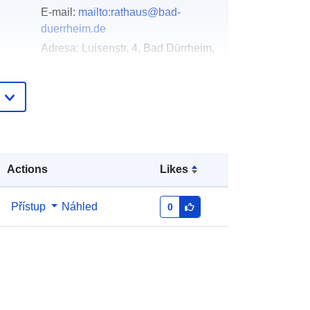
E-mail:
mailto:rathaus@bad-
duerrheim.de
Adresa:
Luisenstr. 4, Bad Dürrheim,
78073, Deutschland
Adresa URL:
http://www.bad-
duerrheim.info
Přidáno do data.europa.eu:
21
February 2026
Actions
Likes
Aktualizace údajů.europa.eu:
26
April 2026
Přístup
Náhled
0
Souřadnice:
[ [ 8.5451437,
48.0152394 ], [ 8.546553,
48.0152394 ], [ 8.546553,
48.0143851 ], [ 8.5451437,
48.0143851 ], [ 8.5451437,
48.0152394 ] ]