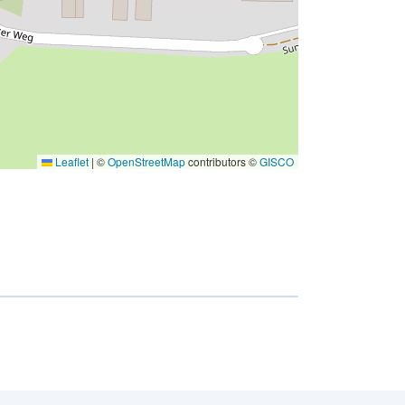
Leaflet
|
©
OpenStreetMap
contributors ©
GISCO