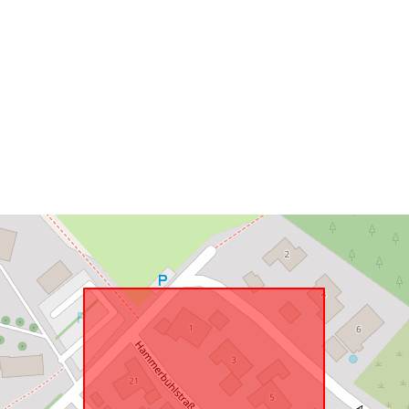
Prostorový zd
Je v souladu 
uriRef: