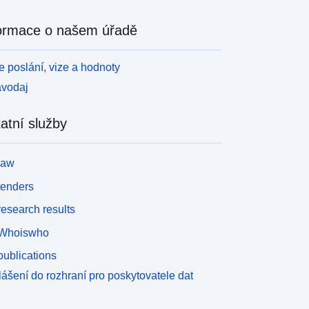
ormace o našem úřadě
 poslání, vize a hodnoty
avodaj
atní služby
law
tenders
esearch results
Whoiswho
ublications
lášení do rozhraní pro poskytovatele dat