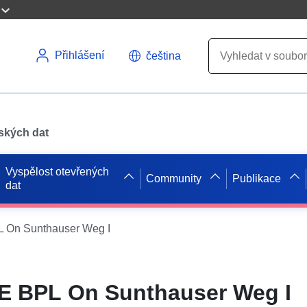
Přihlášení
čeština
pských dat
Vyspělost otevřených
Community
Publikace
dat
On Sunthauser Weg I
 BPL On Sunthauser Weg I