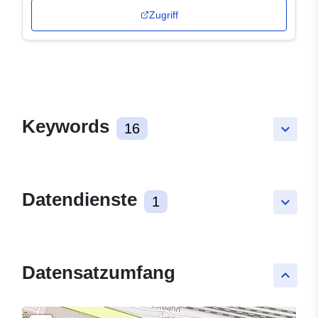
Zugriff
Keywords
16
keyboard_arrow_down
Datendienste
1
keyboard_arrow_down
Datensatzumfang
keyboard_arrow_up