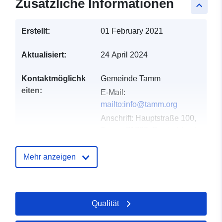
Zusätzliche Informationen
keyboard_arrow_up
Erstellt:
01 February 2021
Aktualisiert:
24 April 2024
Kontaktmöglichk
Gemeinde Tamm
eiten:
E-Mail:
mailto:info@tamm.org
Anschrift:
Hauptstraße 100,
Tamm, 71732, Deutschland
URL:
http://www.tamm.org
Mehr anzeigen
Verzeichnis der
Zu data.europa.eu hinzugefügt:
Kataloge:
21 February 2026
Aktualisiert auf data.europa.eu:
Qualität
26 April 2026