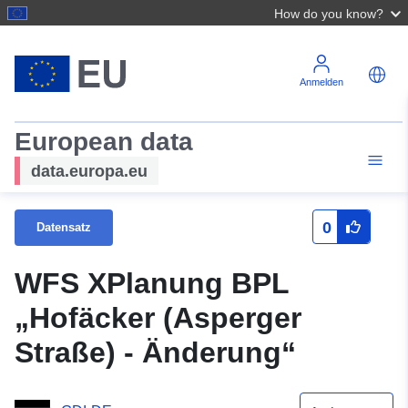
How do you know?
Anmelden
European data
data.europa.eu
0
Datensatz
WFS XPlanung BPL
„Hofäcker (Asperger
Straße) - Änderung“