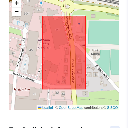
+
−
Leaflet
|
©
OpenStreetMap
contributors ©
GISCO