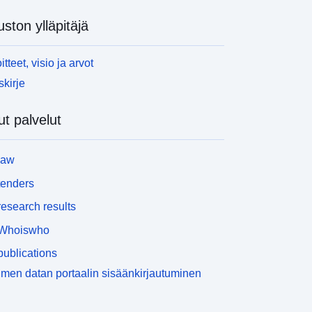
uston ylläpitäjä
itteet, visio ja arvot
skirje
t palvelut
law
tenders
esearch results
Whoiswho
ublications
men datan portaalin sisäänkirjautuminen