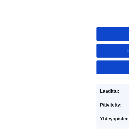
Laadittu:
Päivitetty:
Yhteyspistee