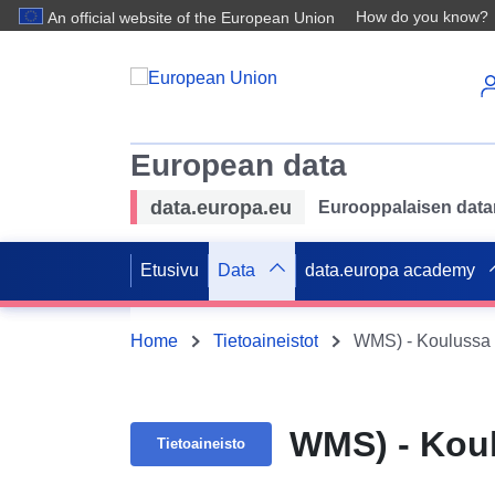
How do you know?
An official website of the European Union
European data
data.europa.eu
Eurooppalaisen datan 
Etusivu
Data
data.europa academy
Home
Tietoaineistot
WMS) - Koulussa 
WMS) - Koul
Tietoaineisto