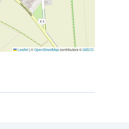
Leaflet
|
©
OpenStreetMap
contributors ©
GISCO