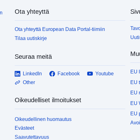
Ota yhteyttä
Siv
in
Tavo
Ota yhteyttä European Data Portal-tiimiin
Uuti
Tilaa uutiskirje
Muu
Seuraa meitä
EU 
LinkedIn
Facebook
Youtube
EU 
Other
EU r
Oikeudelliset ilmoitukset
EU 
EU p
Oikeudellinen huomautus
Avoi
Evästeet
Saavutettavuus