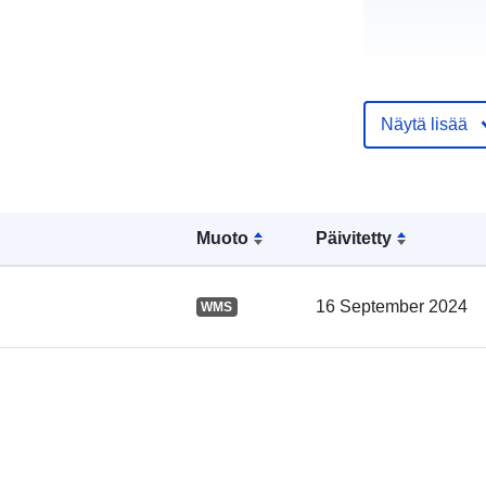
Näytä lisää
Muoto
Päivitetty
Luetteloluett
koskeva rekis
16 September 2024
WMS
Alueellinen: