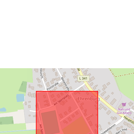
Spatiaalinen
resurssi:
Vastaa:
uriRef: