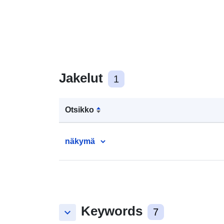
Jakelut
1
Otsikko
näkymä
Keywords
keyboard_arrow_down
7