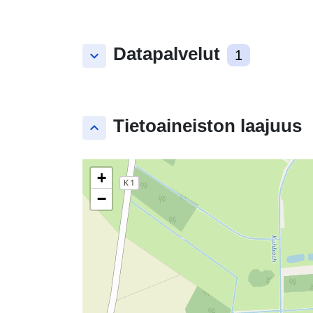
Datapalvelut
keyboard_arrow_down
1
Tietoaineiston laajuus
keyboard_arrow_up
+
−