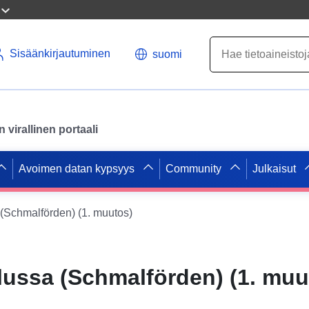
Sisäänkirjautuminen
suomi
virallinen portaali
Avoimen datan kypsyys
Community
Julkaisut
(Schmalförden) (1. muutos)
ussa (Schmalförden) (1. muu