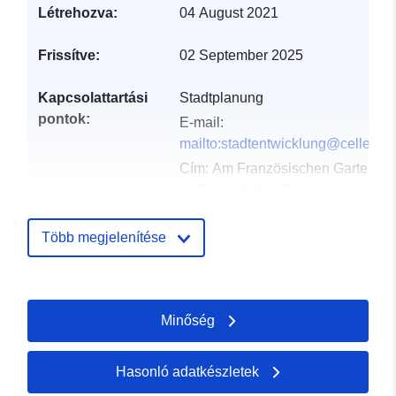
Létrehozva:
04 August 2021
Frissítve:
02 September 2025
Kapcsolattartási
Stadtplanung
pontok:
E-mail:
mailto:stadtentwicklung@celle.de
Cím:
Am Französischen Garten
1, Celle, 29221, Deutschland
URL:
http://www.celle.de
Több megjelenítése
Katalógus-
Hozzáadva a data.europa.eu-hoz:
nyilvántartás:
21 February 2026
Frissítve: data.europa.eu:
26 April
Minőség
2026
Hasonló adatkészletek
Térbeli:
Koordináták:
[ [ 10.1121558,
52.6008492 ], [ 10.1167595,