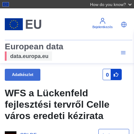
How do you know?
Bejelentkezés
European data
data.europa.eu
0
Adatkészlet
WFS a Lückenfeld
fejlesztési tervről Celle
város eredeti kézirata