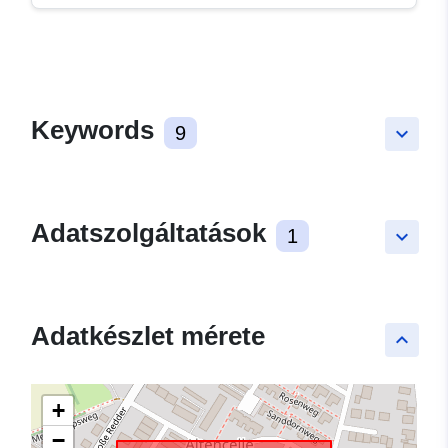
Keywords
9
keyboard_arrow_down
Adatszolgáltatások
1
keyboard_arrow_down
Adatkészlet mérete
keyboard_arrow_up
+
−