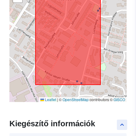
Leaflet
|
©
OpenStreetMap
contributors ©
GISCO
Kiegészítő információk
keyboard_arrow_up