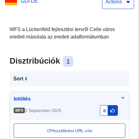
GDI-DE
Actions
WFS a Lückenfeld fejlesztési tervről Celle város
eredeti másolata az eredeti adatformátumban
Disztribúciók
1
Sort
letöltés
2 September 2025
WFS
0
Hozzáférési URL-cím