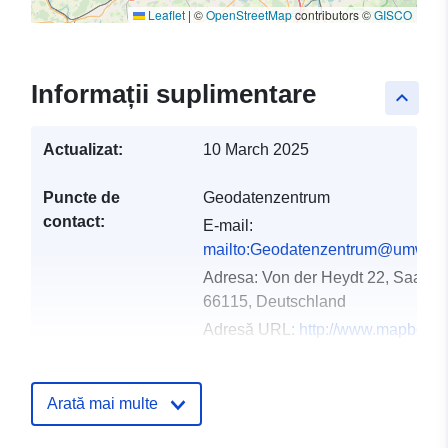
Leaflet
|
©
OpenStreetMap
contributors ©
GISCO
Informații suplimentare
keyboard_arrow_up
Actualizat:
10 March 2025
Puncte de
Geodatenzentrum
contact:
E-mail:
mailto:Geodatenzentrum@umwelt.
Adresa:
Von der Heydt 22, Saarbr
66115, Deutschland
Adresă URL:
http://www.mapbende
Registru catalog:
Adăugat la data.europa.eu:
21 Feb
Arată mai multe
2026
Informații actualizate la data a.eur