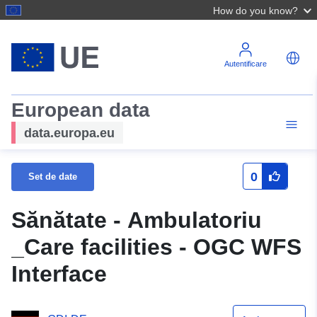
How do you know?
Autentificare
European data
data.europa.eu
0
Set de date
Sănătate - Ambulatoriu
_Care facilities - OGC WFS
Interface