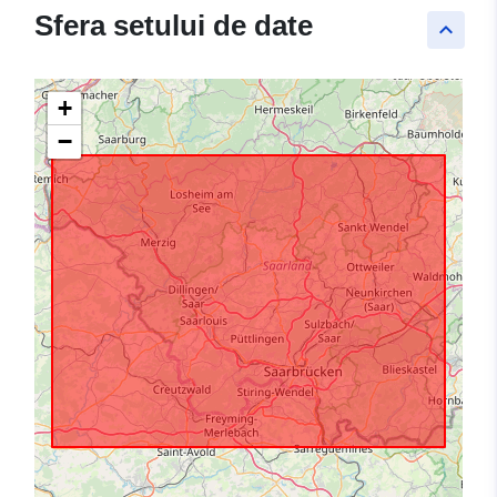
Sfera setului de date
keyboard_arrow_up
+
−