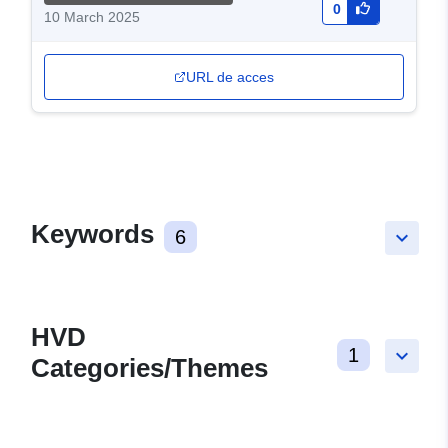
0
10 March 2025
URL de acces
Keywords
6
keyboard_arrow_down
HVD
1
keyboard_arrow_down
Categories/Themes