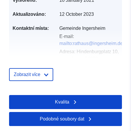
Vytvořeno:
10 January 2021
Aktualizováno:
12 October 2023
Kontaktní místa:
Gemeinde Ingersheim
E-mail:
mailto:rathaus@ingersheim.de
Adresa:
Hindenburgplatz 10,
Ingersheim, 74379,
Deutschland
Adresa URL:
Zobrazit více
http://www.ingersheim.de
Katalogový
Přidáno do data.europa.eu:
Kvalita
záznam:
24 January 2026
Aktualizace údajů.europa.eu:
26 April 2026
Podobné soubory dat