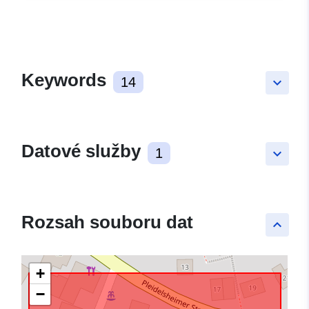
Keywords
14
keyboard_arrow_down
Datové služby
1
keyboard_arrow_down
Rozsah souboru dat
keyboard_arrow_up
+
−