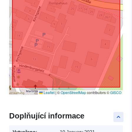
Leaflet
|
©
OpenStreetMap
contributors ©
GISCO
Doplňující informace
keyboard_arrow_up