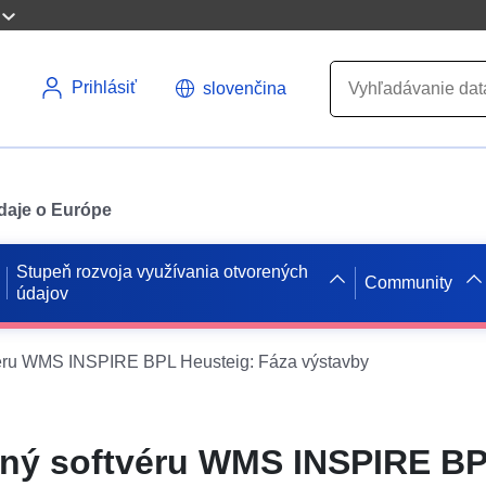
Prihlásiť
slovenčina
údaje o Európe
Stupeň rozvoja využívania otvorených
Community
údajov
véru WMS INSPIRE BPL Heusteig: Fáza výstavby
bný softvéru WMS INSPIRE B