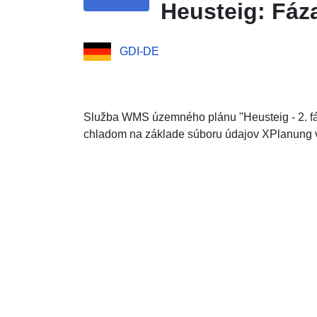
Heusteig: Fáz
GDI-DE
Služba WMS územného plánu "Heusteig - 2. fáz
chladom na základe súboru údajov XPlanung vo