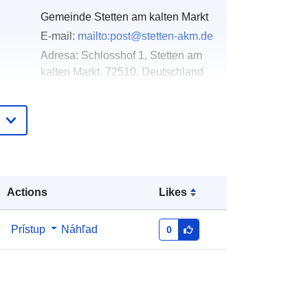
Gemeinde Stetten am kalten Markt
E-mail:
mailto:post@stetten-akm.de
Adresa:
Schlosshof 1, Stetten am
kalten Markt, 72510, Deutschland
Adresa URL:
http://www.stetten-
akm.de
Pridané k údajom.europa.eu:
21 February
2026
Aktualizované na základe údajov.europa.eu:
Actions
Likes
26 April 2026
Prístup
Náhľad
0
Súradnice:
[ [ 9.0966765,
48.1469211 ], [ 9.0990193,
48.1469211 ], [ 9.0990193,
48.1431405 ], [ 9.0966765,
48.1431405 ], [ 9.0966765,