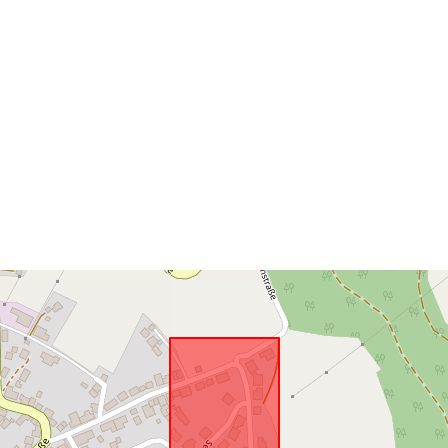
Priestorové
zdroje:
Zodpovedá:
uriRef: