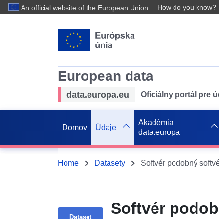
How do you know?
An official website of the European Union
European data
data.europa.eu
Oficiálny portál pre 
Akadémia
Domov
Údaje
data.europa
Home
Datasety
Softvér podobný soft
Softvér podo
Dataset