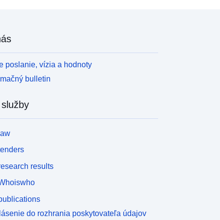
nás
 poslanie, vízia a hodnoty
rmačný bulletin
 služby
law
tenders
esearch results
Whoiswho
ublications
lásenie do rozhrania poskytovateľa údajov