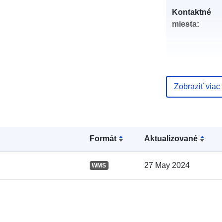
Kontaktné
miesta:
Zobraziť viac
Katalógový
záznam:
Formát
Aktualizované
27 May 2024
WMS
Zemepisné
pokrytie: