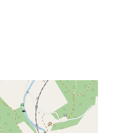
48.1469211 ] ]
Typ:
Polygon
Zdroj:
http://data.europa.eu/eli/reg/2009/97
6
http://data.europa.eu/88u/dataset/30
da60fa-b3b6-43ec-9f8a-
979514d7b5e5