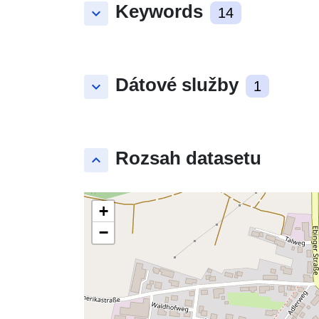
Keywords
keyboard_arrow_down
14
Dátové služby
keyboard_arrow_down
1
Rozsah datasetu
keyboard_arrow_up
+
−