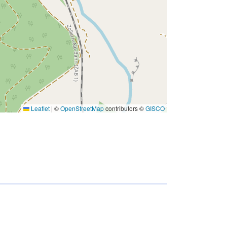
Leaflet
|
©
OpenStreetMap
contributors ©
GISCO