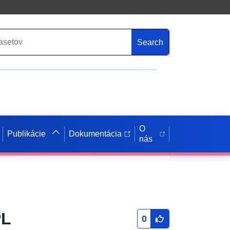
Search
O
Publikácie
Dokumentácia
nás
PL
0