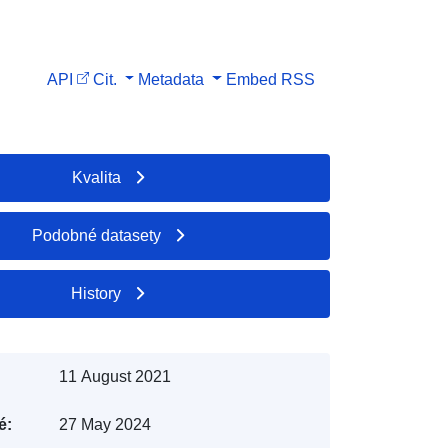
API
Cit.
Metadata
Embed
RSS
Kvalita
Podobné datasety
History
11 August 2021
é:
27 May 2024