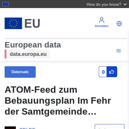
How do you know?
Anmelden
European data
data.europa.eu
0
Datensatz
ATOM-Feed zum
Bebauungsplan Im Fehr
der Samtgemeinde
Hambergen nach INSPIRE