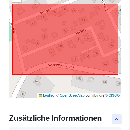
Leaflet
|
©
OpenStreetMap
contributors ©
GISCO
Zusätzliche Informationen
keyboard_arrow_up