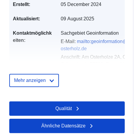
Erstellt:
05 December 2024
Aktualisiert:
09 August 2025
Kontaktmöglichk
Sachgebiet Geoinformation
eiten:
E-Mail:
mailto:geoinformation@lan
osterholz.de
Anschrift:
Am Osterholze 2A, Oster
Scharmbeck, 27711, Deutschland
URL:
https://www.landkreis-
osterholz.de/buergerservice/verwa
Mehr anzeigen
geo...
Verzeichnis der
Zu data.europa.eu hinzugefügt:
Qualität
Kataloge:
21 February 2026
Aktualisiert auf data.europa.eu:
26 April 2026
Ähnliche Datensätze