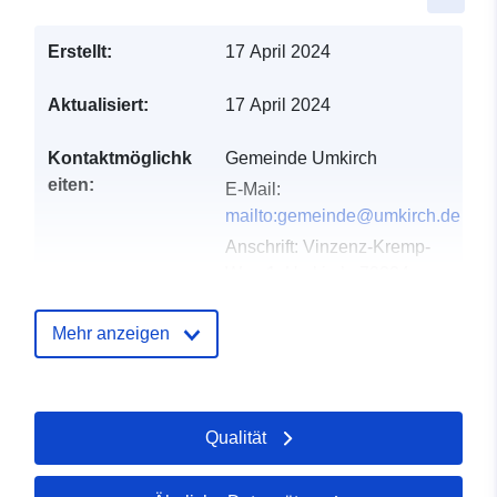
Erstellt:
17 April 2024
Aktualisiert:
17 April 2024
Kontaktmöglichk
Gemeinde Umkirch
eiten:
E-Mail:
mailto:gemeinde@umkirch.de
Anschrift:
Vinzenz-Kremp-
Weg 1, Umkirch, 79224,
Deutschland
URL:
http://www.umkirch.de
Mehr anzeigen
Verzeichnis der
Zu data.europa.eu hinzugefügt:
Kataloge:
21 February 2026
Qualität
Aktualisiert auf data.europa.eu:
26 April 2026