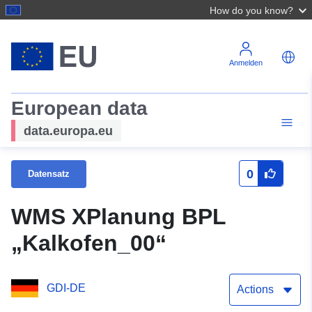
How do you know?
Anmelden
European data
data.europa.eu
0
Datensatz
WMS XPlanung BPL
„Kalkofen_00“
GDI-DE
Actions