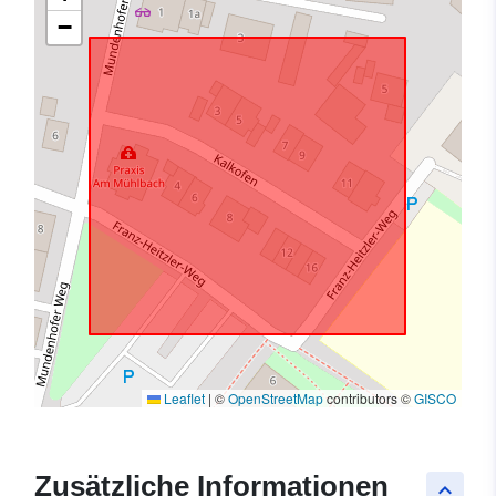
−
Leaflet
|
©
OpenStreetMap
contributors ©
GISCO
Zusätzliche Informationen
keyboard_arrow_up