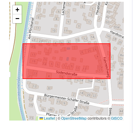
+
−
Leaflet
|
©
OpenStreetMap
contributors ©
GISCO