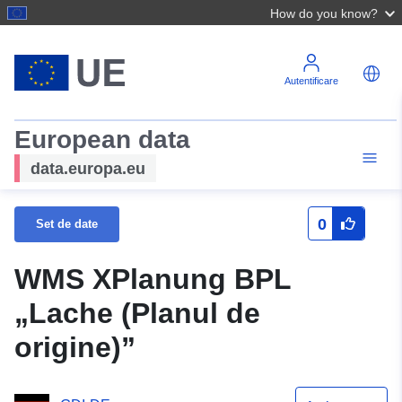
How do you know?
Autentificare
European data
data.europa.eu
0
Set de date
WMS XPlanung BPL
„Lache (Planul de
origine)”