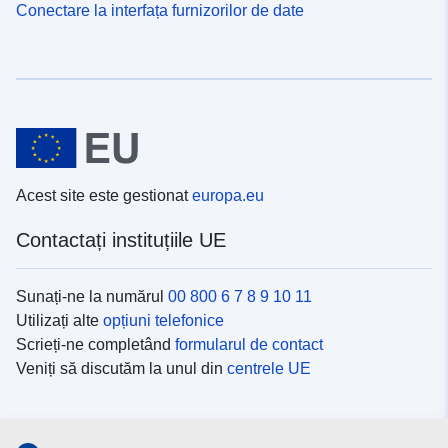
Conectare la interfața furnizorilor de date
Acest site este gestionat
europa.eu
Contactați instituțiile UE
Sunați-ne la numărul
00 800 6 7 8 9 10 11
Utilizați alte
opțiuni telefonice
Scrieți-ne completând
formularul de contact
Veniți să discutăm la unul din
centrele UE
Platformele de comunicare socială