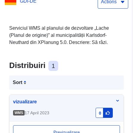
GDI-DE
Actions
Serviciul WMS al planului de dezvoltare „Lache
(Planul de origine)” al municipalității Karlsdorf-
Neuthard din XPlanung 5.0. Descriere: Să râzi.
Distribuiri
1
Sort
vizualizare
17 April 2023
WMS
0
Previzualizare