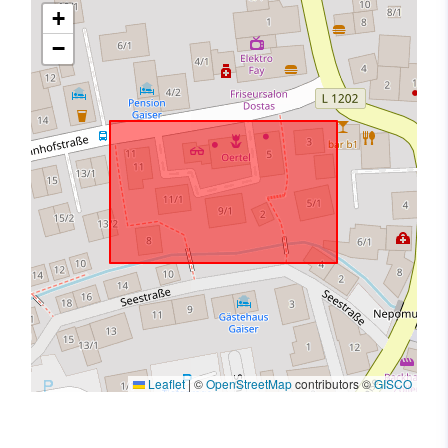
+
−
Leaflet
|
©
OpenStreetMap
contributors ©
GISCO