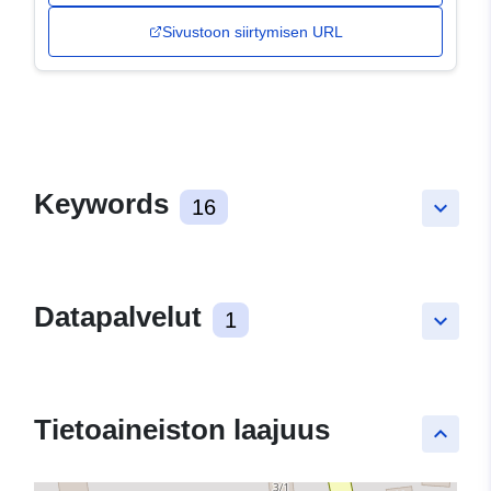
Sivustoon siirtymisen URL
Keywords
16
keyboard_arrow_down
Datapalvelut
1
keyboard_arrow_down
Tietoaineiston laajuus
keyboard_arrow_up