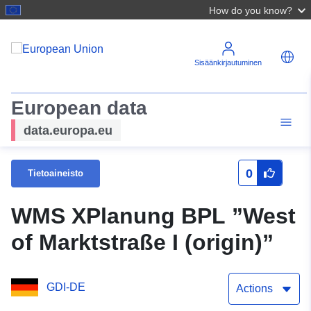
How do you know?
Sisäänkirjautuminen
European data
data.europa.eu
0
Tietoaineisto
WMS XPlanung BPL ”West
of Marktstraße I (origin)”
GDI-DE
Actions