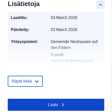
Lisätietoja
keyboard_arrow_up
Laadittu:
03 March 2026
Päivitetty:
03 March 2026
Yhteyspisteet:
Gemeinde Neuhausen auf
den Fildern
S-posti:
mailto:info@neuhausen-
fildern.de
Osoite:
Schlossplatz 1,
Neuhausen auf den Fildern,
Näytä lisää
73765, Deutschland
URL-osoite:
http://www.neuhausen-
Laatu
fildern.de