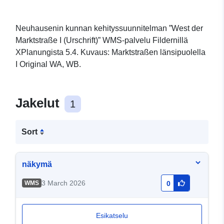
Neuhausenin kunnan kehityssuunnitelman ”West der
Marktstraße I (Urschrift)” WMS-palvelu Fildernillä
XPlanungista 5.4. Kuvaus: Marktstraßen länsipuolella
I Original WA, WB.
Jakelut
1
Sort
näkymä
3 March 2026
WMS
0
Esikatselu