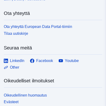
uriRef:
http://data.europa.eu/88u/dataset
Ota yhteyttä
155b-4524-abbc-08d6e7a6767e
Ota yhteyttä European Data Portal-tiimiin
Tilaa uutiskirje
Seuraa meitä
LinkedIn
Facebook
Youtube
Other
Oikeudelliset ilmoitukset
Oikeudellinen huomautus
Evästeet