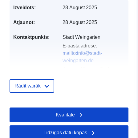
Izveidots:
28 August 2025
Atjaunot:
28 August 2025
Kontaktpunkts:
Stadt Weingarten
E-pasta adrese:
mailto:info@stadt-
weingarten.de
Adrese:
Kirchstraße 1,
Weingarten, 88250,
Deutschland
Rādīt vairāk
URL:
http://www.stadt-
weingarten.de
Kvalitāte
Kataloga
Pievienots data.europa.eu:
21 Feb
ieraksts:
2026
Jaunākā informācija par Data.euro
Līdzīgas datu kopas