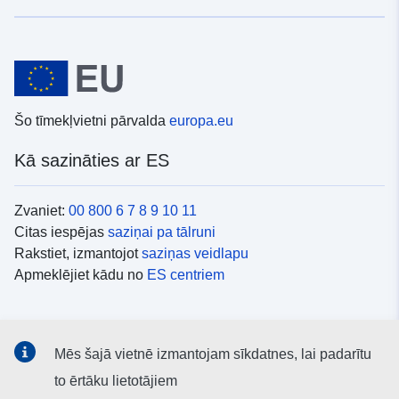
Šo tīmekļvietni pārvalda
europa.eu
Kā sazināties ar ES
Zvaniet:
00 800 6 7 8 9 10 11
Citas iespējas
saziņai pa tālruni
Rakstiet, izmantojot
saziņas veidlapu
Apmeklējiet kādu no
ES centriem
Sociālie mediji
Mēs šajā vietnē izmantojam sīkdatnes, lai padarītu
ES konti
sociālajos medijos
to ērtāku lietotājiem