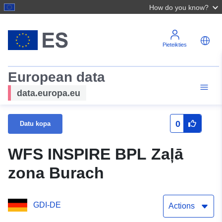
How do you know?
Pieteikties
European data
data.europa.eu
0
Datu kopa
WFS INSPIRE BPL Zaļā
zona Burach
GDI-DE
Actions