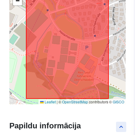
−
Leaflet
|
©
OpenStreetMap
contributors ©
GISCO
Papildu informācija
keyboard_arrow_up