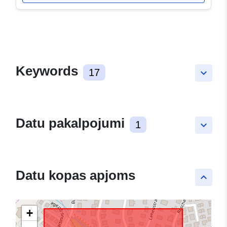
Keywords
17
keyboard_arrow_down
Datu pakalpojumi
1
keyboard_arrow_down
Datu kopas apjoms
keyboard_arrow_up
+