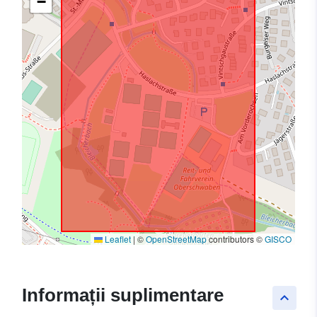
−
Leaflet
|
©
OpenStreetMap
contributors ©
GISCO
Informații suplimentare
keyboard_arrow_up