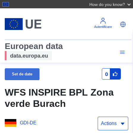
How do you know?
Autentificare
European data
data.europa.eu
0
Set de date
WFS INSPIRE BPL Zona
verde Burach
GDI-DE
Actions