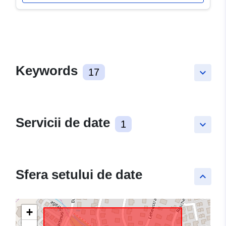
Keywords
17
keyboard_arrow_down
Servicii de date
1
keyboard_arrow_down
Sfera setului de date
keyboard_arrow_up
+