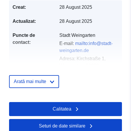
Creat:
28 August 2025
Actualizat:
28 August 2025
Puncte de
Stadt Weingarten
contact:
E-mail:
mailto:info@stadt-
weingarten.de
Adresa:
Kirchstraße 1,
Weingarten, 88250,
Deutschland
Adresă URL:
Arată mai multe
http://www.stadt-
weingarten.de
Calitatea
Registru catalog:
Adăugat la data.europa.eu:
21 Feb
2026
Informații actualizate la data a.eur
Seturi de date similare