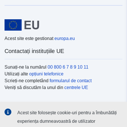
Acest site este gestionat
europa.eu
Contactați instituțiile UE
Sunați-ne la numărul
00 800 6 7 8 9 10 11
Utilizați alte
opțiuni telefonice
Scrieți-ne completând
formularul de contact
Veniți să discutăm la unul din
centrele UE
Platformele de comunicare socială
Acest site folosește cookie-uri pentru a îmbunătăți
Descoperiți canalele UE
pe rețelele sociale
experiența dumneavoastră de utilizator