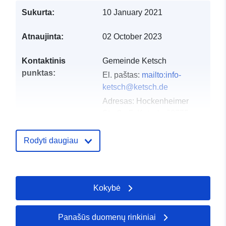
Sukurta:
10 January 2021
Atnaujinta:
02 October 2023
Kontaktinis
Gemeinde Ketsch
punktas:
El. paštas:
mailto:info-
ketsch@ketsch.de
Adresas:
Hockenheimer
Straße 5, Ketsch, 68775,
Deutschland
URL:
http://www.ketsch.de
Rodyti daugiau
Katalogo įrašas:
Pridėta prie duomenų.europa.eu:
2
2026
Kokybė
Atnaujinta informacija apie duome
26 April 2026
Panašūs duomenų rinkiniai