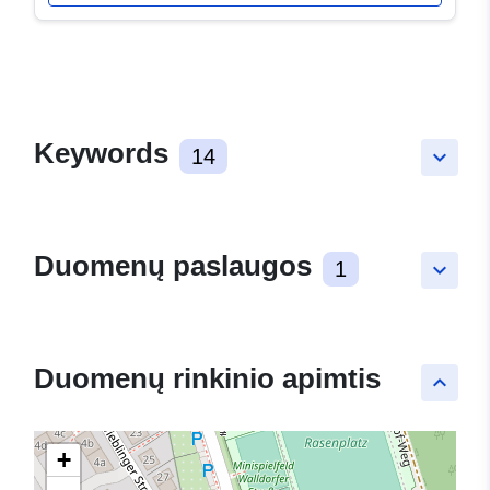
Keywords
14
keyboard_arrow_down
Duomenų paslaugos
1
keyboard_arrow_down
Duomenų rinkinio apimtis
keyboard_arrow_up
+