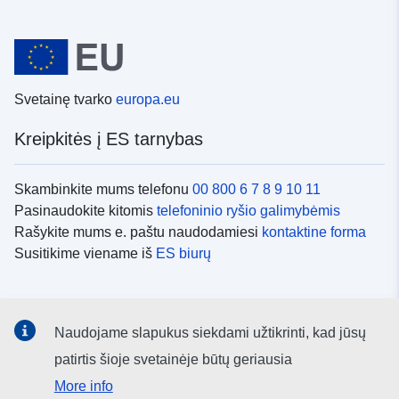
Svetainę tvarko
europa.eu
Kreipkitės į ES tarnybas
Skambinkite mums telefonu
00 800 6 7 8 9 10 11
Pasinaudokite kitomis
telefoninio ryšio galimybėmis
Rašykite mums e. paštu naudodamiesi
kontaktine forma
Susitikime viename iš
ES biurų
Socialiniai tinklai
Naudojame slapukus siekdami užtikrinti, kad jūsų
ES
socialinių tinklų kanalai
patirtis šioje svetainėje būtų geriausia
More info