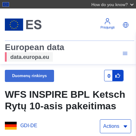
How do you know?
Prisijungti
European data
data.europa.eu
0
Duomenų rinkinys
WFS INSPIRE BPL Ketsch
Rytų 10-asis pakeitimas
GDI-DE
Actions