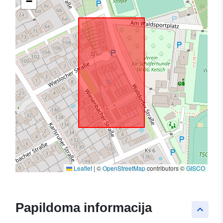
−
Leaflet
|
©
OpenStreetMap
contributors ©
GISCO
Papildoma informacija
keyboard_arrow_up