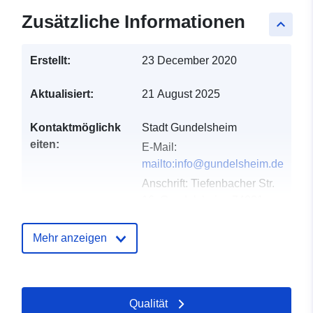
Zusätzliche Informationen
keyboard_arrow_up
Erstellt:
23 December 2020
Aktualisiert:
21 August 2025
Kontaktmöglichk
Stadt Gundelsheim
eiten:
E-Mail:
mailto:info@gundelsheim.de
Anschrift:
Tiefenbacher Str.
16, Gundelsheim, 74831,
Deutschland
URL:
Mehr anzeigen
http://www.gundelsheim.de
Verzeichnis der
Zu data.europa.eu hinzugefügt:
Qualität
Kataloge:
21 February 2026