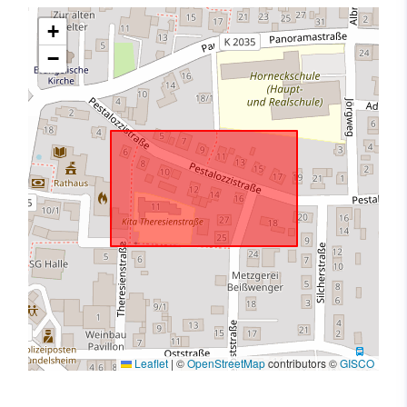
+
−
Leaflet
|
©
OpenStreetMap
contributors ©
GISCO