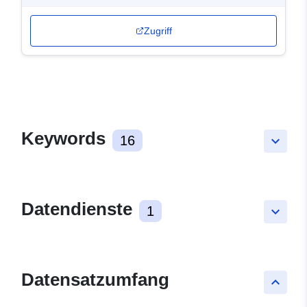
Zugriff
Keywords
16
keyboard_arrow_down
Datendienste
1
keyboard_arrow_down
Datensatzumfang
keyboard_arrow_up