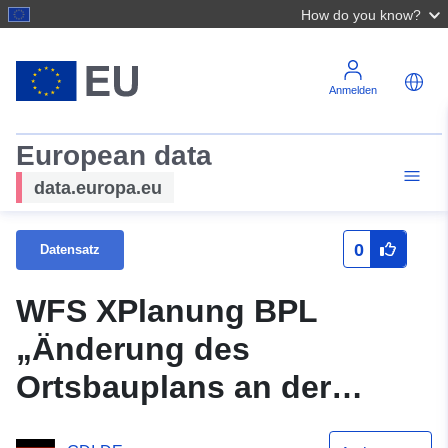
How do you know?
Anmelden
European data
data.europa.eu
0
Datensatz
WFS XPlanung BPL
„Änderung des
Ortsbauplans an der
Pestalozzi, Herbst- und