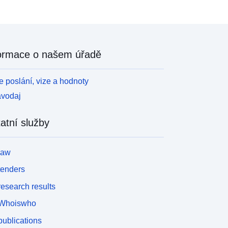
ormace o našem úřadě
 poslání, vize a hodnoty
avodaj
atní služby
law
tenders
esearch results
Whoiswho
ublications