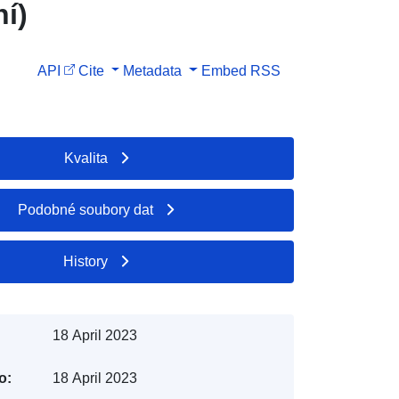
í)
API
Cite
Metadata
Embed
RSS
Kvalita
Podobné soubory dat
History
18 April 2023
o:
18 April 2023