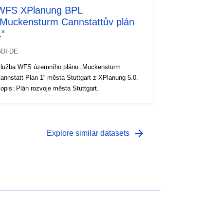
WFS XPlanung BPL
„Muckensturm Cannstattův plán
1“
DI-DE
lužba WFS územního plánu „Muckensturm
annstatt Plan 1“ města Stuttgart z XPlanung 5.0.
opis: Plán rozvoje města Stuttgart.
arrow_forward
Explore similar datasets