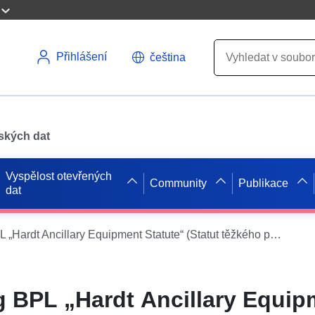
Přihlášení
čeština
pských dat
Vyspělost otevřených
Community
Publikace
dat
WFS XPlanung BPL „Hardt Ancillary Equipment Statute“ (Statut těžkého pomocného zařízení)
 BPL „Hardt Ancillary Equip