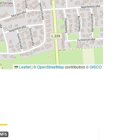
Leaflet
|
©
OpenStreetMap
contributors ©
GISCO
WFS