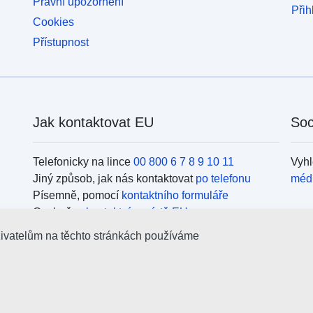
Právní upozornění
Přih
Cookies
Přístupnost
Jak kontaktovat EU
Soc
Telefonicky na lince
00 800 6 7 8 9 10 11
Vyhl
Jiný způsob, jak nás kontaktovat
po telefonu
méd
Písemně, pomocí
kontaktního formuláře
Osobně, v
kontaktním místě EU
Org
živatelům na těchto stránkách používáme
Vyhl