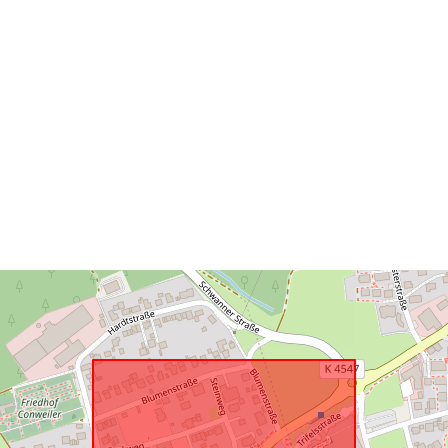
Prostorový zd
uriRef: