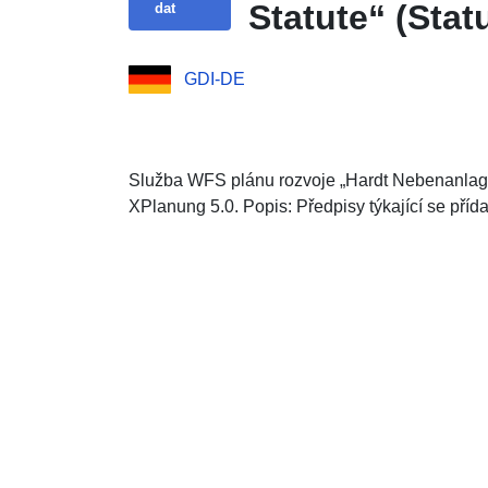
Statute“ (Sta
dat
GDI-DE
Služba WFS plánu rozvoje „Hardt Nebenanlag
XPlanung 5.0. Popis: Předpisy týkající se příd