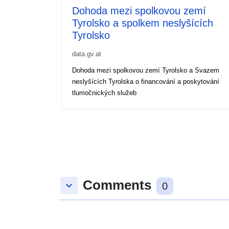
Dohoda mezi spolkovou zemí
Tyrolsko a spolkem neslyšících
Tyrolsko
data.gv.at
Dohoda mezi spolkovou zemí Tyrolsko a Svazem
neslyšících Tyrolska o financování a poskytování
tlumočnických služeb
Comments
keyboard_arrow_down
0