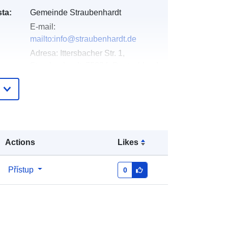
ta:
Gemeinde Straubenhardt
E-mail:
mailto:info@straubenhardt.de
Adresa:
Ittersbacher Str. 1,
Straubenhardt, 75334, Deutschland
Adresa URL:
http://www.straubenhardt.de
Přidáno do data.europa.eu:
21
February 2026
Actions
Likes
Aktualizace údajů.europa.eu:
26
April 2026
Přístup
0
Souřadnice:
[ [ 8.536262,
48.8464515 ], [ 8.5418861,
48.8464515 ], [ 8.5418861,
48.8433416 ], [ 8.536262,