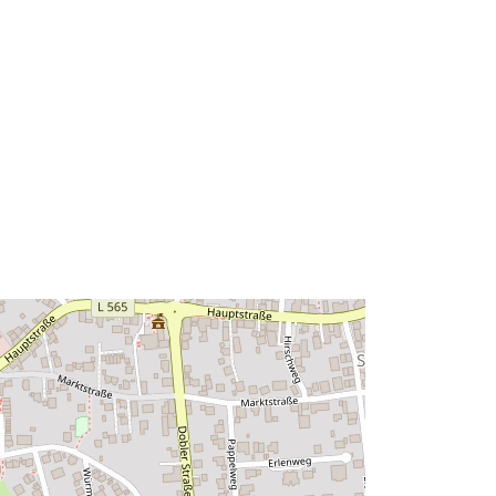
48.8433416 ], [ 8.536262,
48.8464515 ] ]
Typ:
Polygon
roj:
http://data.europa.eu/88u/dataset/30f
a8d4f-117a-4064-ab4e-
18fab2eff488