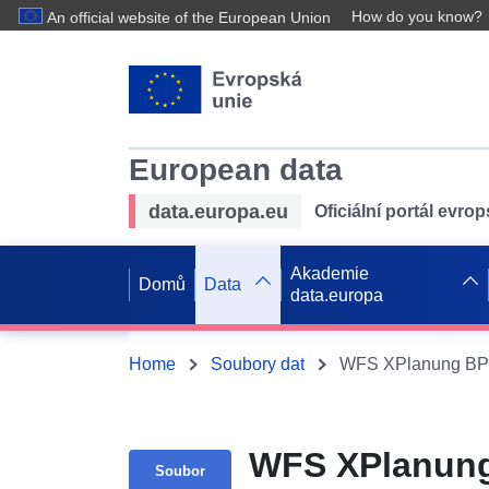
How do you know?
An official website of the European Union
European data
data.europa.eu
Oficiální portál evro
Akademie
Domů
Data
data.europa
Home
Soubory dat
WFS XPlanung
Soubor