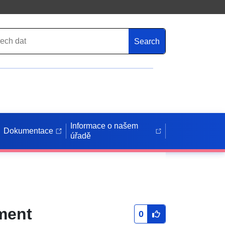
Search
Informace o našem
Dokumentace
úřadě
ment
0