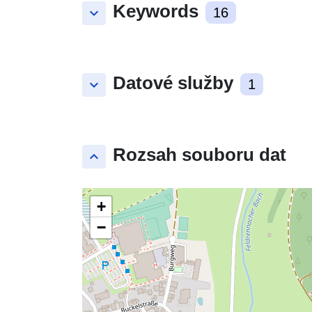
Keywords
keyboard_arrow_down
16
Datové služby
keyboard_arrow_down
1
Rozsah souboru dat
keyboard_arrow_up
+
−