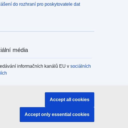
lášení do rozhraní pro poskytovatele dat
iální média
edávání informačních kanálů EU v
sociálních
iích
ány a instituce EU
Accept all cookies
edávání orgánů a institucí EU
Accept only essential cookies