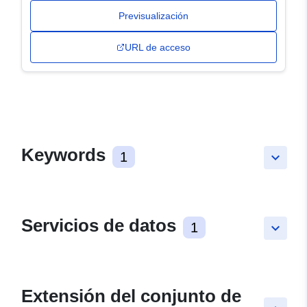
Previsualización
URL de acceso
Keywords
1
keyboard_arrow_down
Servicios de datos
1
keyboard_arrow_down
Extensión del conjunto de