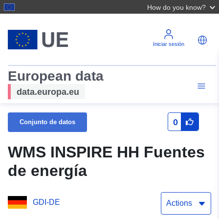
How do you know?
Iniciar sesión
European data
data.europa.eu
0
Conjunto de datos
WMS INSPIRE HH Fuentes
de energía
GDI-DE
Actions