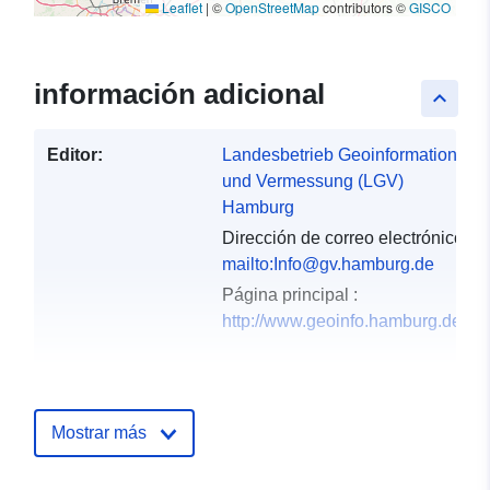
Leaflet
|
©
OpenStreetMap
contributors ©
GISCO
información adicional
keyboard_arrow_up
Editor:
Landesbetrieb Geoinformation
und Vermessung (LGV)
Hamburg
Dirección de correo electrónico:
mailto:Info@gv.hamburg.de
Página principal :
http://www.geoinfo.hamburg.de
Puntos de
Landesbetrieb Geoinformation
contacto:
und Vermessung (LGV)
Hamburg
Mostrar más
Dirección de correo electrónico:
mailto:udp-