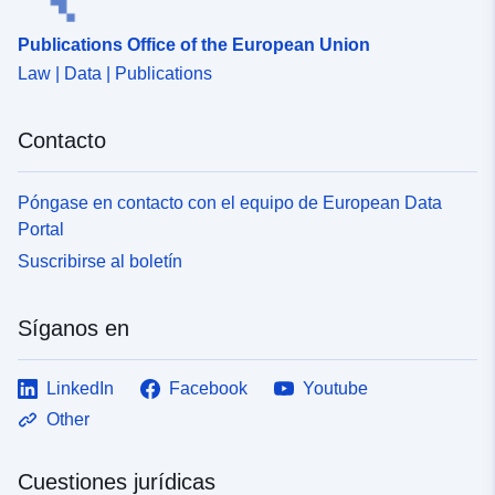
53.9660679 ], [ 10.3413654,
53.9660679 ], [ 10.3413654,
Publications Office of the European Union
53.394007 ], [ 8.4129235,
Law | Data | Publications
53.394007 ], [ 8.4129235,
53.9660679 ] ]
Contacto
Tipo:
Polygon
Recursos
Póngase en contacto con el equipo de European Data
espacial:
Portal
Suscribirse al boletín
uriRef:
http://data.europa.eu/88u/dataset/
64cb-44a4-bdf8-7e26040c5b94
Síganos en
Periodicidad de
semiannual
acumulación:
LinkedIn
Facebook
Youtube
Other
Cuestiones jurídicas