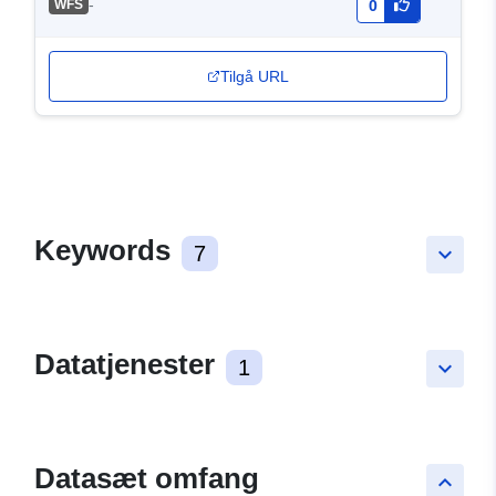
-
WFS
0
Tilgå URL
Keywords
7
keyboard_arrow_down
Datatjenester
1
keyboard_arrow_down
Datasæt omfang
keyboard_arrow_up