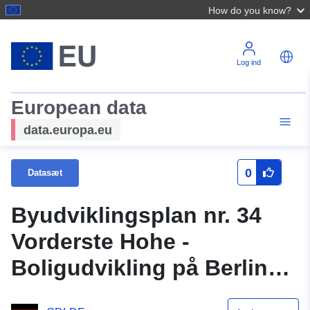
How do you know?
Log ind
European data
data.europa.eu
0
Datasæt
Byudviklingsplan nr. 34
Vorderste Hohe -
Boligudvikling på Berliner
Weg - Ludwigsfelde OT