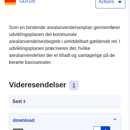
GDI-DE
Siethen (WFS)
Actions
Som en bindende arealanvendelsesplan gennemfører
udviklingsplanen det kommunale
arealanvendelsesbegreb i umiddelbart gældende ret. I
udviklingsplanen præciseres det, hvilke
arealanvendelser der er tilladt og uantagelige på de
berørte basisarealer.
Videresendelser
1
Sort
download