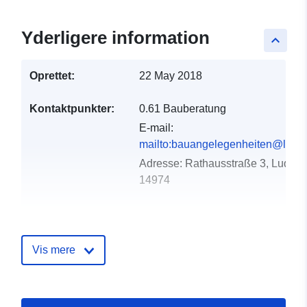
Yderligere information
keyboard_arrow_up
Oprettet:
22 May 2018
Kontaktpunkter:
0.61 Bauberatung
E-mail:
mailto:bauangelegenheiten@ludwi
Adresse:
Rathausstraße 3, Ludwig
14974
Fortegnelse over
Tilføjet til data.europa.eu:
24
kataloger:
January 2026
Vis mere
Opdateret på data.europa.eu:
26 April 2026
Fysiske:
Koordinater:
[ [ 13.2135,