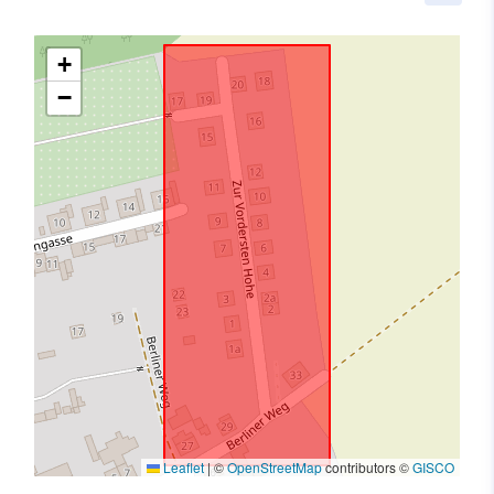
+
−
Leaflet
|
©
OpenStreetMap
contributors ©
GISCO