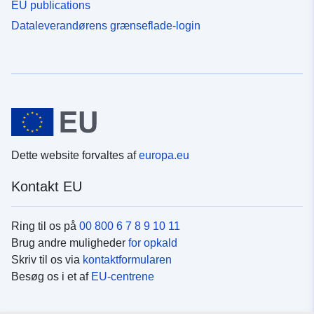
EU publications
Dataleverandørens grænseflade-login
Dette website forvaltes af
europa.eu
Kontakt EU
Ring til os på
00 800 6 7 8 9 10 11
Brug andre muligheder
for opkald
Skriv til os via
kontaktformularen
Besøg os i et af
EU-centrene