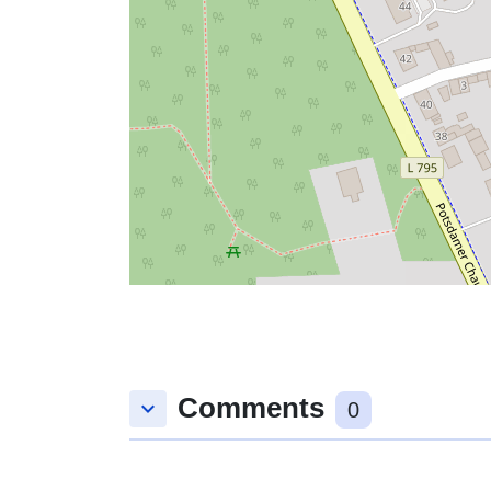
Comments
keyboard_arrow_down
0