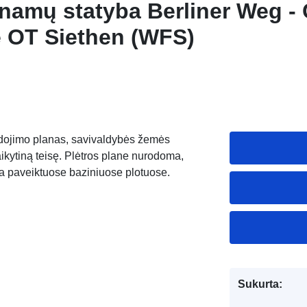
amų statyba Berliner Weg - C
 OT Siethen (WFS)
udojimo planas, savivaldybės žemės
aikytiną teisę. Plėtros plane nurodoma,
ina paveiktuose baziniuose plotuose.
Sukurta: