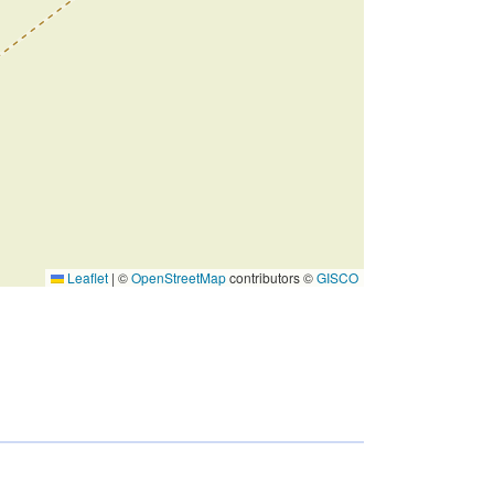
Leaflet
|
©
OpenStreetMap
contributors ©
GISCO