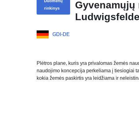
Duomenų
Gyvenamųjų n
rinkinys
Ludwigsfelde
GDI-DE
Plėtros plane, kuris yra privalomas žemės na
naudojimo koncepcija perkeliama į tiesiogiai t
kokia žemės paskirtis yra leidžiama ir neleist