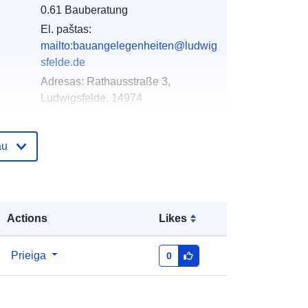
0.61 Bauberatung
El. paštas:
mailto:bauangelegenheiten@ludwig
sfelde.de
Adresas:
Rathausstraße 3,
Ludwigsfelde, 14974
as:
Pridėta prie duomenų.europa.eu:
24 January
au
2026
Atnaujinta informacija apie duomenis.europa.eu:
26 April 2026
Actions
Likes
Koordinatės:
[ [ 13.2135, 52.2883 ], [
13.2151, 52.2883 ], [ 13.2151,
52.2858 ], [ 13.2135, 52.2858 ], [
Prieiga
0
13.2135, 52.2883 ] ]
Rūšis:
Polygon