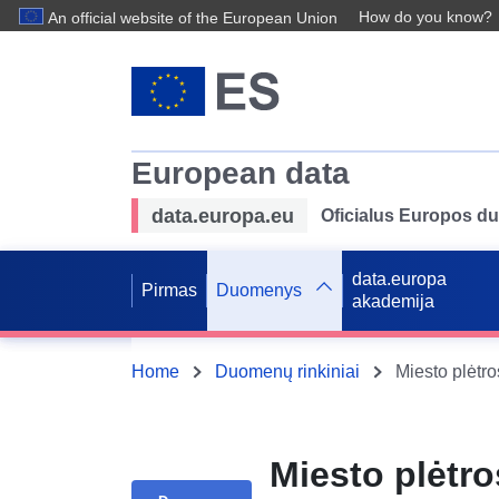
How do you know?
An official website of the European Union
European data
data.europa.eu
Oficialus Europos d
data.europa
Pirmas
Duomenys
akademija
Home
Duomenų rinkiniai
Miesto plėtro