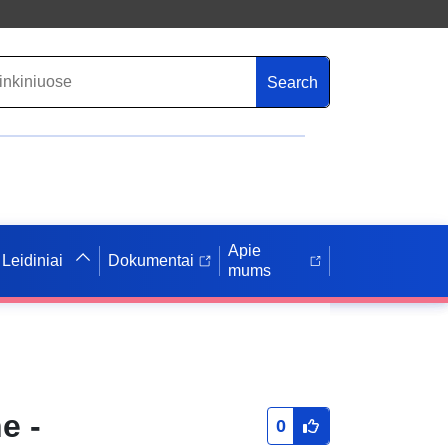
Search
Apie
Leidiniai
Dokumentai
mums
e -
0