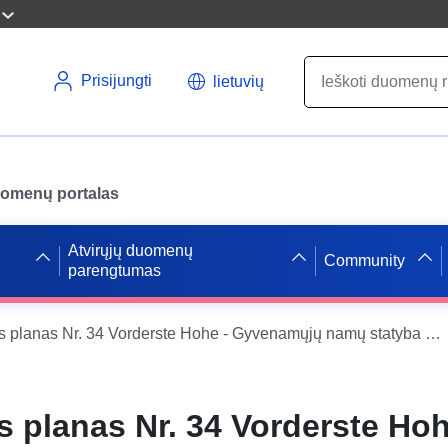
Prisijungti
lietuvių
uomenų portalas
Atvirųjų duomenų
Community
parengtumas
Miesto plėtros planas Nr. 34 Vorderste Hohe - Gyvenamųjų namų statyba Berliner Weg - City of Ludwigsfelde OT Siethen (WFS)
s planas Nr. 34 Vorderste Hoh