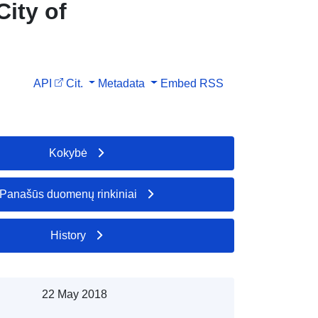
ity of
API
Cit.
Metadata
Embed
RSS
Kokybė
Panašūs duomenų rinkiniai
History
22 May 2018