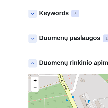
Keywords
keyboard_arrow_down
7
Duomenų paslaugos
keyboard_arrow_down
1
Duomenų rinkinio apim
keyboard_arrow_up
+
−