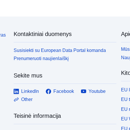
Kontaktiniai duomenys
Ap
ras
Mūsų
Susisiekti su European Data Portal komanda
Nauj
Prenumeruoti naujienlaiškį
Kit
Sekite mus
EU 
LinkedIn
Facebook
Youtube
EU 
Other
EU r
Teisinė informacija
EU 
EU p