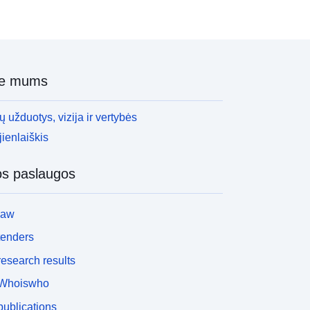
ie mums
 užduotys, vizija ir vertybės
ienlaiškis
os paslaugos
law
tenders
esearch results
Whoiswho
ublications