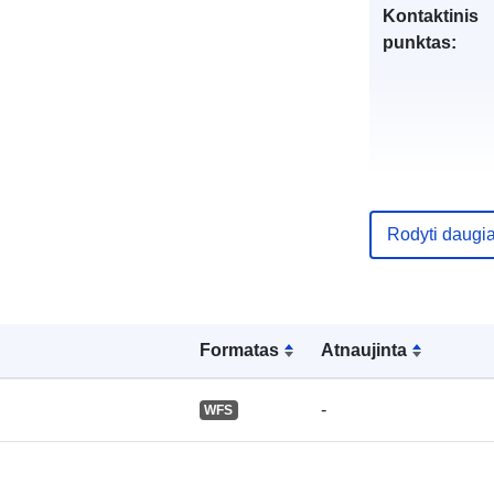
Kontaktinis
punktas:
Katalogo įraš
Rodyti daugi
Formatas
Atnaujinta
Erdviniai
duomenys:
-
WFS