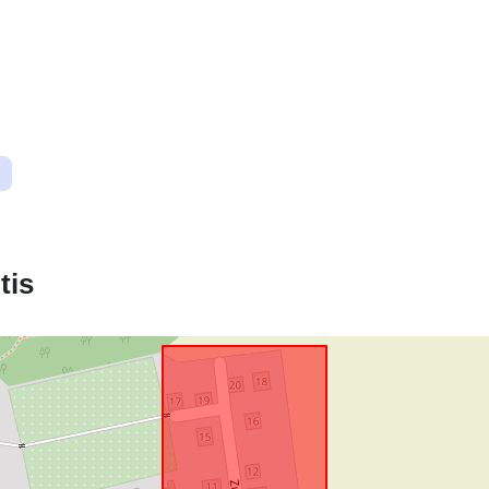
Erdvinis ištek
Identifikatoria
uriRef:
tis