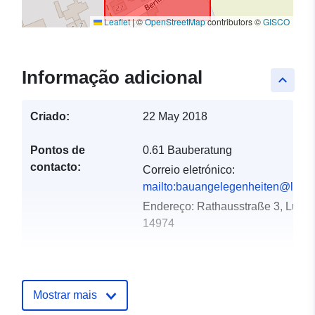
Leaflet
|
©
OpenStreetMap
contributors ©
GISCO
Informação adicional
keyboard_arrow_up
Criado:
22 May 2018
Pontos de
0.61 Bauberatung
contacto:
Correio eletrónico:
mailto:bauangelegenheiten@ludwi
Endereço:
Rathausstraße 3, Ludwi
14974
Registo do
Acrescentado à data.europa.eu:
catálogo:
24 January 2026
Mostrar mais
Atualizado em data.europa.eu:
26 April 2026