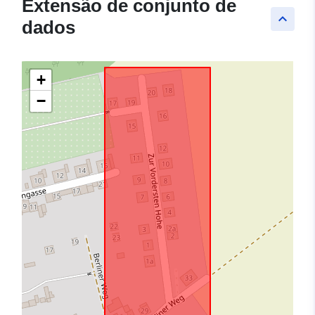
Extensão de conjunto de
keyboard_arrow_up
dados
+
−