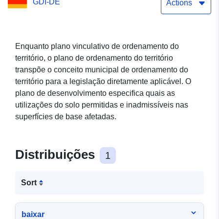
GDI-DE
Weg - Cidade de
Actions
Ludwigsfelde OT Siethen
(WFS)
Enquanto plano vinculativo de ordenamento do
território, o plano de ordenamento do território
transpõe o conceito municipal de ordenamento do
território para a legislação diretamente aplicável. O
plano de desenvolvimento especifica quais as
utilizações do solo permitidas e inadmissíveis nas
superfícies de base afetadas.
Distribuições
1
Sort
baixar