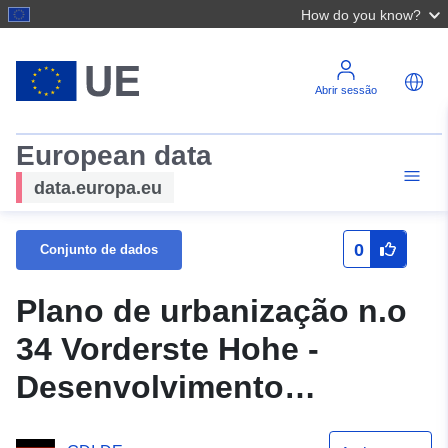
How do you know?
Abrir sessão
European data
data.europa.eu
0
Conjunto de dados
Plano de urbanização n.o
34 Vorderste Hohe -
Desenvolvimento
residencial na Berliner