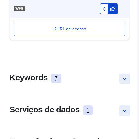
-
WFS
0
URL de acesso
Keywords
7
keyboard_arrow_down
Serviços de dados
1
keyboard_arrow_down