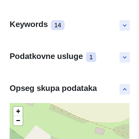
Keywords
14
keyboard_arrow_down
Podatkovne usluge
1
keyboard_arrow_down
Opseg skupa podataka
keyboard_arrow_up
+
−