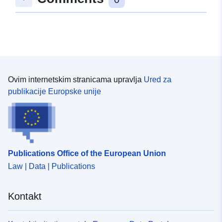
49.2131728 ], [ 9.4738208,
49.2126781 ], [ 9.4725224,
49.2126781 ], [ 9.4725224,
49.2131728 ] ]
Tip:
Polygon
Ovim internetskim stranicama upravlja
Ured za
Prostorni resurs:
publikacije Europske unije
U skladu s:
Resurs:
http://data.europa.eu/eli/reg/2009/
uriRef:
http://data.europa.eu/88u/dataset
Publications Office of the European Union
a90a-434b-8921-85ea80c2f010
Law | Data | Publications
Kontakt