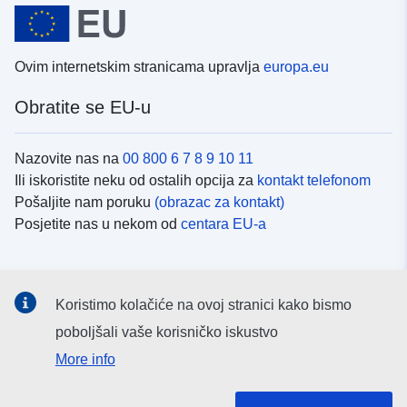
Ovim internetskim stranicama upravlja
europa.eu
Obratite se EU-u
Nazovite nas na
00 800 6 7 8 9 10 11
Ili iskoristite neku od ostalih opcija za
kontakt telefonom
Pošaljite nam poruku
(obrazac za kontakt)
Posjetite nas u nekom od
centara EU-a
Društvene mreže
Koristimo kolačiće na ovoj stranici kako bismo
Potražite kanale EU-a na
društvenim mrežama
poboljšali vaše korisničko iskustvo
More info
Institucije i tijela EU-