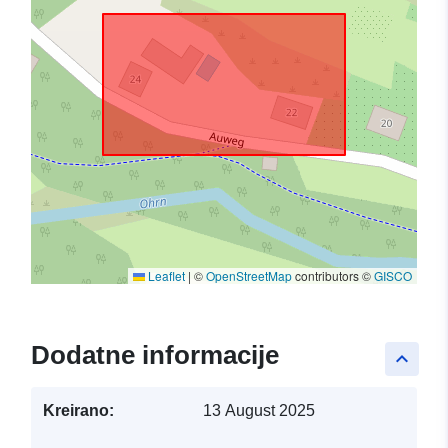
Leaflet
|
©
OpenStreetMap
contributors ©
GISCO
Dodatne informacije
keyboard_arrow_up
Kreirano:
13 August 2025