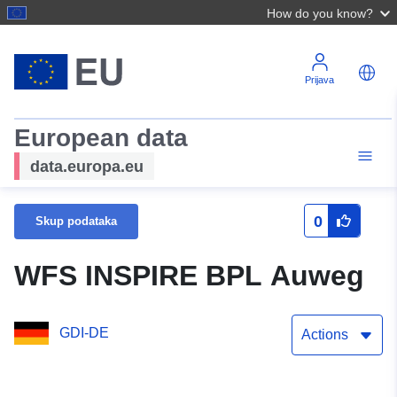
How do you know?
Prijava
European data
data.europa.eu
0
Skup podataka
WFS INSPIRE BPL Auweg
GDI-DE
Actions