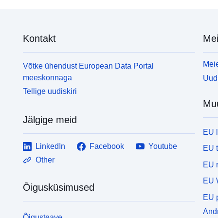
Kontakt
Mei
Meie
Võtke ühendust European Data Portal
meeskonnaga
Uudi
Tellige uudiskiri
Mu
Jälgige meid
EU 
LinkedIn
Facebook
Youtube
EU 
Other
EU r
EU 
Õigusküsimused
EU p
Andm
Õigusteave