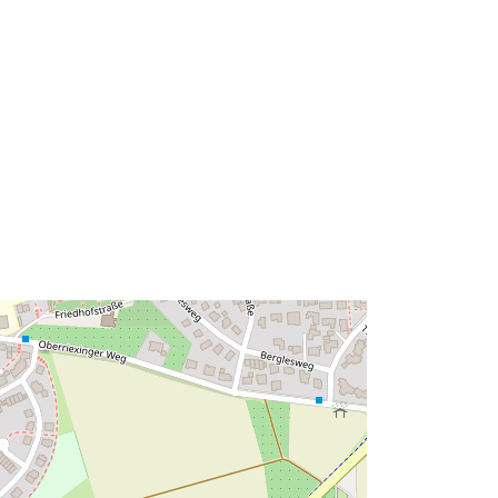
Tüüp:
Polygon
Ressurss:
http://data.europa.eu/eli/reg/2009/97
6
http://data.europa.eu/88u/dataset/31
05e674-989b-4b11-93a5-
bdd67ed0e46b