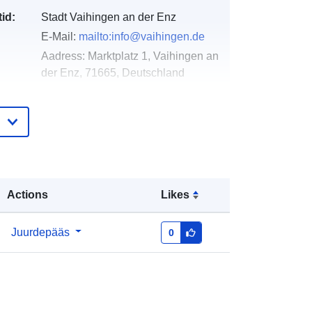
id:
Stadt Vaihingen an der Enz
E-Mail:
mailto:info@vaihingen.de
Aadress:
Marktplatz 1, Vaihingen an
der Enz, 71665, Deutschland
URL:
http://www.vaihingen.de
e:
Lisatud andmetele.europa.eu:
21 February
2026
Ajakohastatud veebisaidil Data.europa.eu:
26 April 2026
Actions
Likes
Koordinaadid:
[ [ 8.9630715,
Juurdepääs
0
48.9504359 ], [ 8.9693066,
48.9504359 ], [ 8.9693066,
48.9473039 ], [ 8.9630715,
48.9473039 ], [ 8.9630715,
48.9504359 ] ]