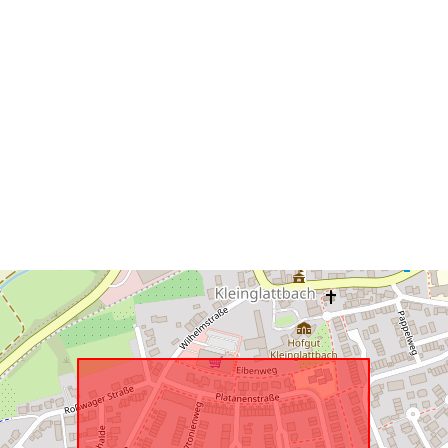
Ruumiline
vahend:
Vastab:
uriRef: