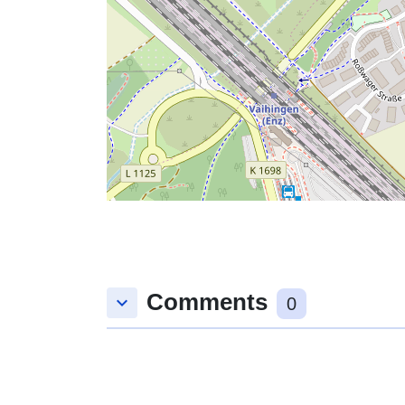
Comments
keyboard_arrow_down
0