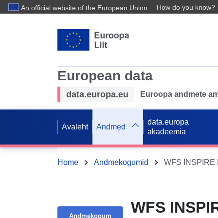
How do you know?
An official website of the European Union
European data
data.europa.eu
Euroopa andmete ame
data.europa
Avaleht
Andmed
akadeemia
Home
Andmekogumid
WFS INSPIRE B
WFS INSPIR
Andmekogum