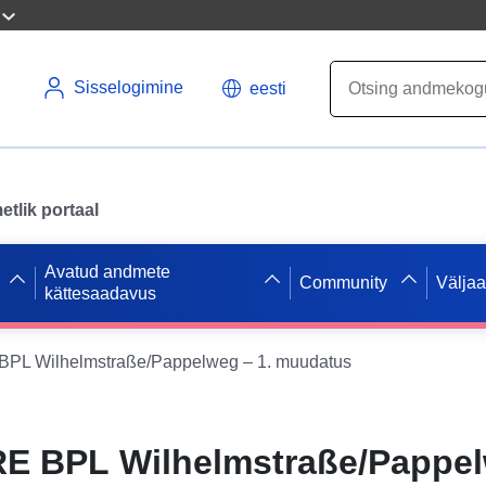
Sisselogimine
eesti
tlik portaal
Avatud andmete
Community
Välja
kättesaadavus
PL Wilhelmstraße/Pappelweg – 1. muudatus
E BPL Wilhelmstraße/Pappel