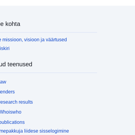
e kohta
 missioon, visioon ja väärtused
skiri
ud teenused
law
tenders
esearch results
Whoiswho
ublications
epakkuja liidese sisselogimine