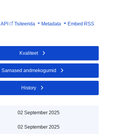
API
Tsiteerida
Metadata
Embed
RSS
Kvaliteet
Sarnased andmekogumid
History
02 September 2025
02 September 2025