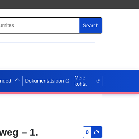
Search
Meie
anded
Dokumentatsioon
kohta
weg – 1.
0