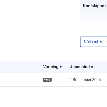
Kontaktpunkt
Näita rohkem
Kataloogi kirj
Vorming
Uuendatud
Geograafiline
2 September 2025
WFS
ulatus: