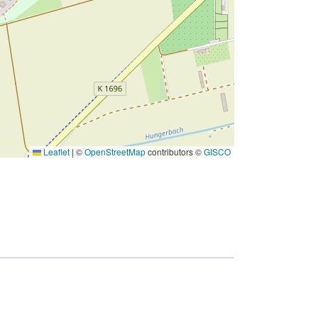
Leaflet
|
©
OpenStreetMap
contributors ©
GISCO