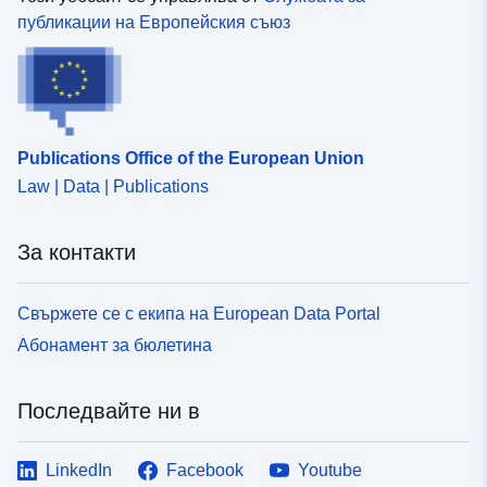
der Landeshauptstadt
публикации на Европейския съюз
Dresde...
Идентификатор
https://geoportal.sachsen.de/md/3
и:
bc7a-4a2a-a2c1-e0f51d9bc87e
Publications Office of the European Union
uriRef:
http://data.europa.eu/88u/dataset/
Law | Data | Publications
bc7a-4a2a-a2c1-e0f51d9bc87e
За контакти
Свържете се с екипа на European Data Portal
Абонамент за бюлетина
Последвайте ни в
LinkedIn
Facebook
Youtube