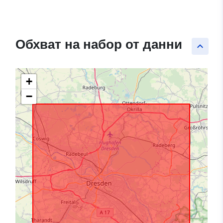
Обхват на набор от данни
keyboard_arrow_up
+
−