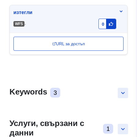
изтегли
-
WFS
0
URL за достъп
Keywords
3
keyboard_arrow_down
Услуги, свързани с
1
keyboard_arrow_down
данни