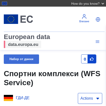
How do you know?
Влизане
European data
data.europa.eu
0
Набор от данни
Спортни комплекси (WFS
Service)
ГДИ-ДЕ
Actions