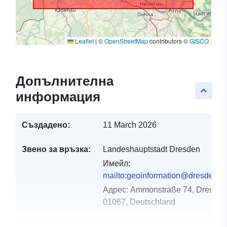
Leaflet
|
©
OpenStreetMap
contributors ©
GISCO
Допълнителна
keyboard_arrow_up
информация
Създадено:
11 March 2026
Звено за връзка:
Landeshauptstadt Dresden
Имейл:
mailto:geoinformation@dresden.d
Адрес:
Ammonstraße 74, Dresden
01067, Deutschland