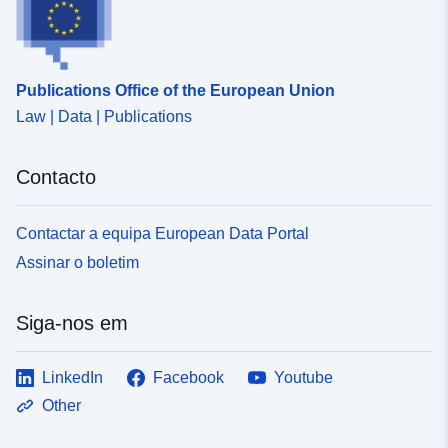
Identificadores:
https://geoportal.sachsen.de/md/3
bc7a-4a2a-a2c1-e0f51d9bc87e
Publications Office of the European Union
uriRef:
http://data.europa.eu/88u/dataset/
Law | Data | Publications
bc7a-4a2a-a2c1-e0f51d9bc87e
Contacto
Contactar a equipa European Data Portal
Assinar o boletim
Siga-nos em
LinkedIn
Facebook
Youtube
Other