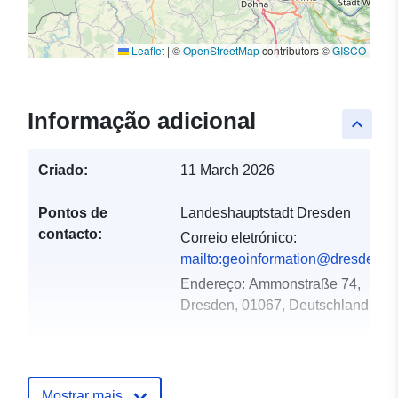
Leaflet
|
©
OpenStreetMap
contributors ©
GISCO
Informação adicional
keyboard_arrow_up
Criado:
11 March 2026
Pontos de
Landeshauptstadt Dresden
contacto:
Correio eletrónico:
mailto:geoinformation@dresden.d
Endereço:
Ammonstraße 74,
Dresden, 01067, Deutschland
Registo do
Acrescentado à data.europa.eu:
catálogo:
21 February 2026
Mostrar mais
Atualizado em data.europa.eu: