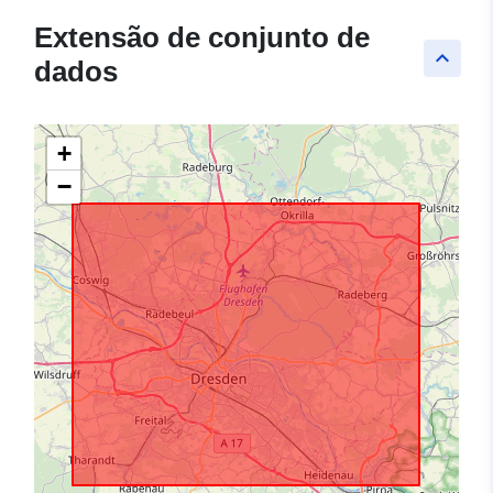
Extensão de conjunto de
keyboard_arrow_up
dados
+
−