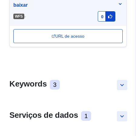
baixar
-
WFS
0
URL de acesso
Keywords
3
keyboard_arrow_down
Serviços de dados
1
keyboard_arrow_down