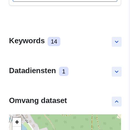
Keywords
14
keyboard_arrow_down
Datadiensten
1
keyboard_arrow_down
Omvang dataset
keyboard_arrow_up
+