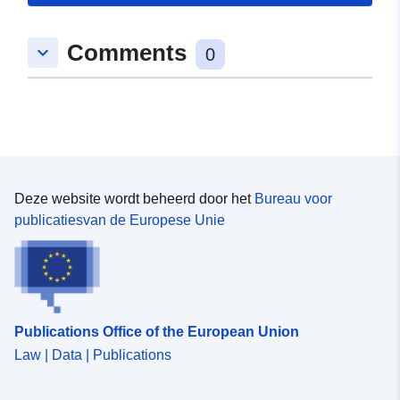
Ruimtelijk:
Coördinaten:
[ [ 8.5777341,
Comments
keyboard_arrow_down
48.3053547 ], [ 8.5796056,
0
48.3053547 ], [ 8.5796056,
48.3017239 ], [ 8.5777341,
48.3017239 ], [ 8.5777341,
48.3053547 ] ]
Soort:
Polygon
Deze website wordt beheerd door het
Bureau voor
Ruimtelijk
publicatiesvan de Europese Unie
hulpmiddel:
Is conform:
Bron:
http://data.europa.eu/eli/reg/2009/
Publications Office of the European Union
uriRef:
http://data.europa.eu/88u/dataset
Law | Data | Publications
e85e-4023-803d-62a023f2e8f4