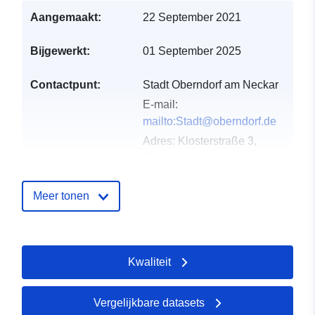
Aangemaakt:
22 September 2021
Bijgewerkt:
01 September 2025
Contactpunt:
Stadt Oberndorf am Neckar
E-mail:
mailto:Stadt@oberndorf.de
Adres:
Klosterstraße 3,
Oberndorf am Neckar,
78727, Deutschland
URL:
Meer tonen
http://www.oberndorf.de
Catalogusregister
Toegevoegd aan data.europa.eu:
Kwaliteit
:
21 February 2026
Bijgewerkt op data.europa.eu:
26
April 2026
Vergelijkbare datasets