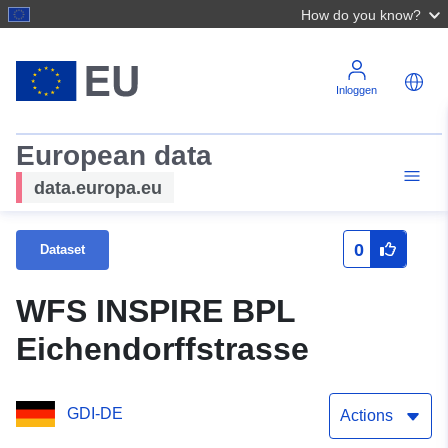
How do you know?
Inloggen
European data
data.europa.eu
0
Dataset
WFS INSPIRE BPL
Eichendorffstrasse
GDI-DE
Actions