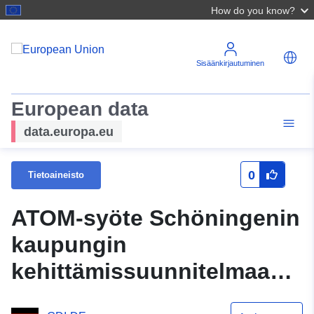
How do you know?
Sisäänkirjautuminen
European data
data.europa.eu
0
Tietoaineisto
ATOM-syöte Schöningenin
kaupungin
kehittämissuunnitelmaan
Esb - 4.7 Am Rotenberge 2