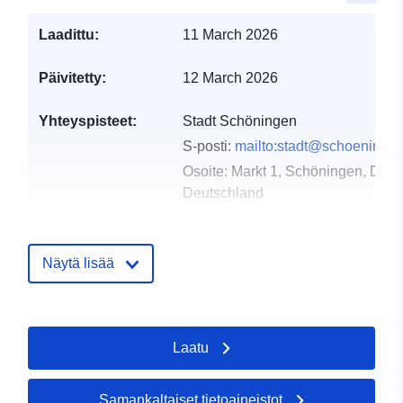
Laadittu:
11 March 2026
Päivitetty:
12 March 2026
Yhteyspisteet:
Stadt Schöningen
S-posti:
mailto:stadt@schoeninge
Osoite:
Markt 1, Schöningen, D-38
Deutschland
URL-osoite:
https://www.schoeningen.de/leben
wohnen/bauleitplanung/bauleitplae
Näytä lisää
Luetteloluetteloa
Lisätty dataan.europa.eu:
21
koskeva rekisteri:
March 2026
Laatu
Päivitetty data.europa.eu:
26
April 2026
Samankaltaiset tietoaineistot