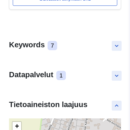
Keywords
7
keyboard_arrow_down
Datapalvelut
1
keyboard_arrow_down
Tietoaineiston laajuus
keyboard_arrow_up
+