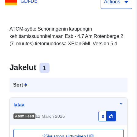
GDI-DE
(7. muutos)
Actions
ATOM-syöte Schöningenin kaupungin
kehittämissuunnitelmaan Esb - 4.7 Am Rotenberge 2
(7. muutos) tietomuodossa XPlanGML Version 5.4
Jakelut
1
Sort
lataa
12 March 2026
Atom Feed
0
Sivustoon siirtymisen URL