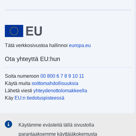
Tätä verkkosivustoa hallinnoi
europa.eu
Ota yhteyttä EU:hun
Soita numeroon
00 800 6 7 8 9 10 11
Käytä muita
soittomahdollisuuksia
Lähetä viesti
yhteydenottolomakkeella
Käy
EU:n tiedotuspisteessä
Sosiaalinen media
Käytämme evästeitä tällä sivustolla
EU
sosiaalisessa mediassa
parantaaksemme käyttäjäkokemusta