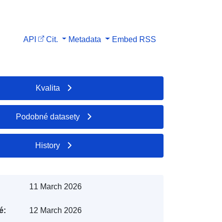
n
API
Cit.
Metadata
Embed
RSS
Kvalita
Podobné datasety
History
11 March 2026
é:
12 March 2026