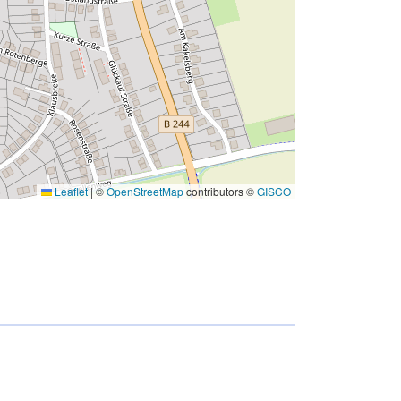
Leaflet
|
©
OpenStreetMap
contributors ©
GISCO