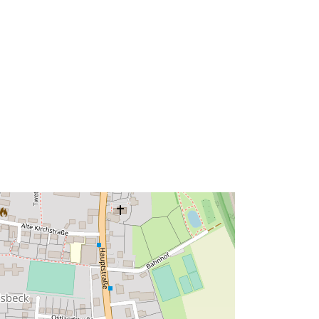
52.1580784 ], [ 10.9576966,
52.1580784 ], [ 10.9576966,
52.1550639 ], [ 10.9547855,
52.1550639 ], [ 10.9547855,
52.1580784 ] ]
Typ:
Polygon
Zdroj:
http://data.europa.eu/eli/reg/2009/97
6
http://data.europa.eu/88u/dataset/31
17792b-171e-492a-8085-
c910e86d4bbf