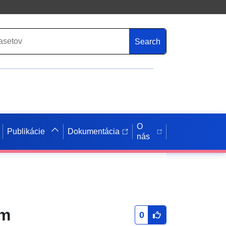
Search
O
Publikácie
Dokumentácia
nás
Am
0