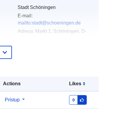
Stadt Schöningen
E-mail:
mailto:stadt@schoeningen.de
Adresa:
Markt 1, Schöningen, D-
38364, Deutschland
Adresa URL:
https://www.schoeningen.de/leben/b
auen-
wohnen/bauleitplanung/bauleitplaen
e-...
Actions
Likes
Pridané k údajom.europa.eu:
21 March
2026
Prístup
0
Aktualizované na základe údajov.europa.eu:
26 April 2026
Súradnice:
[ [ 10.9547855,