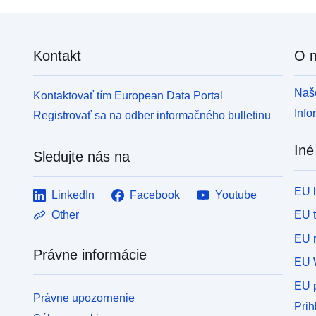
Kontakt
O 
Naše
Kontaktovať tím European Data Portal
Info
Registrovať sa na odber informačného bulletinu
Iné
Sledujte nás na
EU 
LinkedIn
Facebook
Youtube
EU 
Other
EU r
Právne informácie
EU 
EU p
Právne upozornenie
Prih