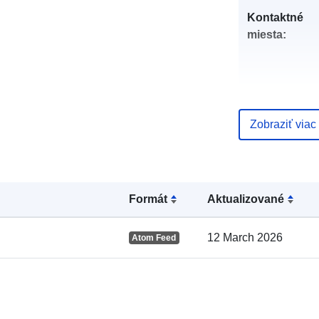
Kontaktné
miesta:
Zobraziť viac
Formát
Aktualizované
Katalógový
záznam:
12 March 2026
Atom Feed
Zemepisné