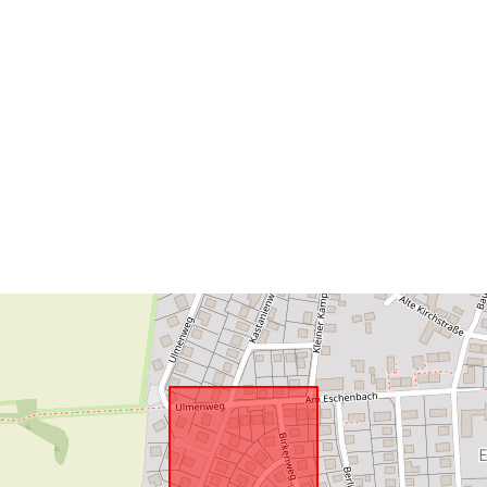
pokrytie:
Priestorové
zdroje:
Zodpovedá:
uriRef: