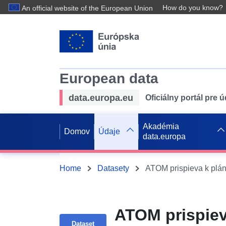
How do you know?
An official website of the European Union
European data
data.europa.eu
Oficiálny portál pre 
Akadémia
Domov
Údaje
data.europa
Home
Datasety
ATOM prispiev
Dataset