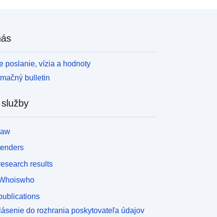
nás
 poslanie, vízia a hodnoty
rmačný bulletin
 služby
law
tenders
esearch results
Whoiswho
ublications
lásenie do rozhrania poskytovateľa údajov