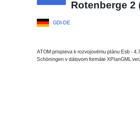
Rotenberge 2 
GDI-DE
ATOM prispieva k rozvojovému plánu Esb - 4.
Schöningen v dátovom formáte XPlanGML verz