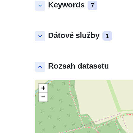
Keywords
keyboard_arrow_down
7
Dátové služby
keyboard_arrow_down
1
Rozsah datasetu
keyboard_arrow_up
+
−