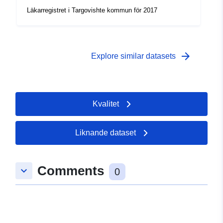
Läkarregistret i Targovishte kommun för 2017
arrow_forward
Explore similar datasets
Kvalitet
Liknande dataset
Comments
keyboard_arrow_down
0