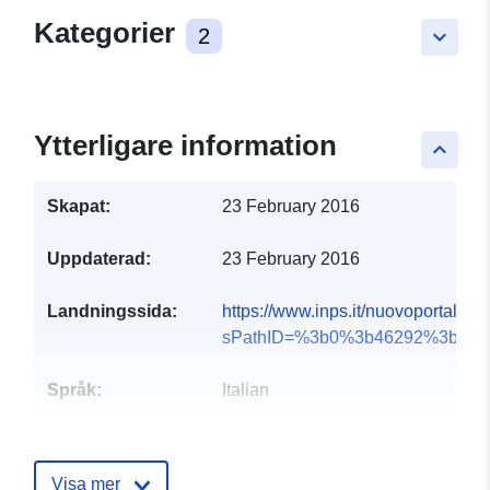
Kategorier
2
keyboard_arrow_down
Ytterligare information
keyboard_arrow_up
Skapat:
23 February 2016
Uppdaterad:
23 February 2016
Landningssida:
https://www.inps.it/nuovoportalein
sPathID=%3b0%3b46292%3b&l...
Språk:
Italian
Utgivare:
Istituto Nazionale di
Previdenza Sociale
Visa mer