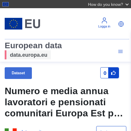
How do you know?
Logga in
European data
data.europa.eu
0
Dataset
Numero e media annua
lavoratori e pensionati
comunitari Europa Est per
classe di eta e paese di