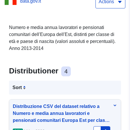
data.gov.it
nascita 2013-2014
Actions
Numero e media annua lavoratori e pensionati
comunitari dell'Europa dell'Est, distinti per classe di
età e paese di nascita (valori assoluti e percentuali).
Anno 2013-2014
Distributioner
4
Sort
Distribuzione CSV del dataset relativo a
Numero e media annua lavoratori e
pensionati comunitari Europa Est per classe
di eta e paese di nascita 2013-2014