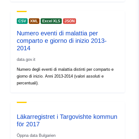
Periodisering:
annual
Tidsperiod:
01 January 2013
CSV
XML
Excel XLS
JSON
 -
31 December 2014
Numero eventi di malattia per
comparto e giorno di inizio 2013-
2014
data.gov.it
Numero degli eventi di malattia distinti per comparto e
giorno di inizio. Anni 2013-2014 (valori assoluti e
percentuali).
Läkarregistret i Targovishte kommun
för 2017
Öppna data Bulgarien