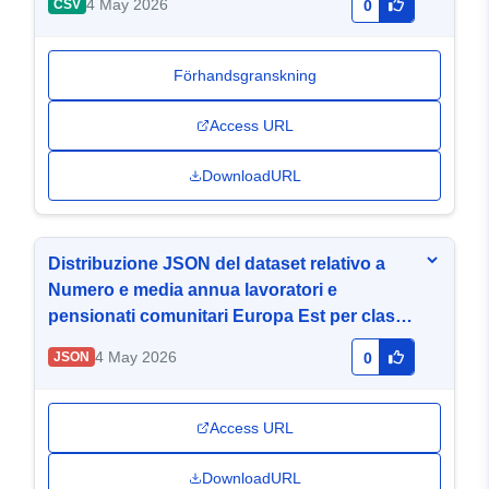
4 May 2026
CSV
0
Förhandsgranskning
Access URL
DownloadURL
Distribuzione JSON del dataset relativo a
Numero e media annua lavoratori e
pensionati comunitari Europa Est per classe
di eta e paese di nascita 2013-2014
4 May 2026
JSON
0
Access URL
DownloadURL