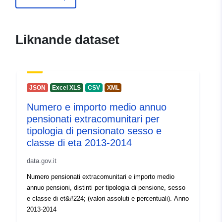
Kontaktpunkter:
inps
E-postadress:
Liknande dataset
mailto:ufficiosegreteria.direttoreg
Webbadress:
http://www.inps.it
Katalogregister:
Läggs till i data.europa.eu:
30
JSON
Excel XLS
CSV
XML
July 2026
Numero e importo medio annuo
Uppdaterad på data.europa.eu:
pensionati extracomunitari per
30 July 2026
tipologia di pensionato sesso e
classe di eta 2013-2014
Identifierare:
3117
data.gov.it
uriRef:
http://data.europa.eu/88u/dataset/
Numero pensionati extracomunitari e importo medio
annuo pensioni, distinti per tipologia di pensione, sesso
Åtkomsträttighete
public
e classe di et&#224; (valori assoluti e percentuali). Anno
r:
2013-2014