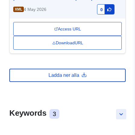
di eta e paese di nascita 2013-2014
4 May 2026
XML
0
Access URL
DownloadURL
Ladda ner alla
Keywords
3
keyboard_arrow_down