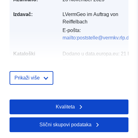
Izdavač:
LVermGeo im Auftrag von
Reiffelbach
E-pošta:
mailto:poststelle@vermkv.rlp.de
Kataloški
Dodano u data.europa.eu:
21 Febr
registar:
2026
Ažurirano na temelju podataka.eu
26 April 2026
Prikaži više
Prostorno:
Koordinate:
[ [ 7.67139,
49.7068 ], [ 7.70196,
Kvaliteta
49.7068 ], [ 7.70196,
49.6662 ], [ 7.67139,
49.6662 ], [ 7.67139,
Slični skupovi podataka
49.7068 ] ]