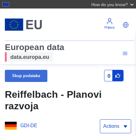
How do you know?
Prijava
European data
data.europa.eu
0
Skup podataka
Reiffelbach - Planovi
razvoja
GDI-DE
Actions