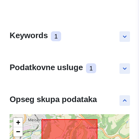
Keywords
1
keyboard_arrow_down
Podatkovne usluge
1
keyboard_arrow_down
Opseg skupa podataka
keyboard_arrow_up
+
−