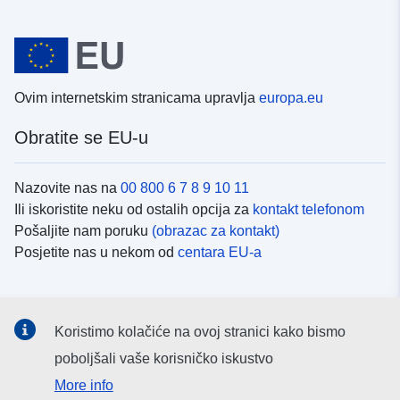
Ovim internetskim stranicama upravlja
europa.eu
Obratite se EU-u
Nazovite nas na
00 800 6 7 8 9 10 11
Ili iskoristite neku od ostalih opcija za
kontakt telefonom
Pošaljite nam poruku
(obrazac za kontakt)
Posjetite nas u nekom od
centara EU-a
Društvene mreže
Koristimo kolačiće na ovoj stranici kako bismo
Potražite kanale EU-a na
društvenim mrežama
poboljšali vaše korisničko iskustvo
More info