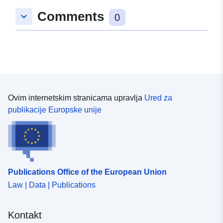
Tip:
Polygon
Comments
keyboard_arrow_down
0
Prostorni resurs:
uriRef:
http://data.europa.eu/88u/dataset
4936-ee20-0d84-97e69dd71c79
Ovim internetskim stranicama upravlja
Ured za
publikacije Europske unije
Publications Office of the European Union
Law | Data | Publications
Kontakt