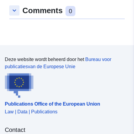
Ruimtelijk:
Coördinaten:
[ [ 9.9624459,
Comments
keyboard_arrow_down
52.1465355 ], [ 9.9654619,
0
52.1465355 ], [ 9.9654619,
52.1438321 ], [ 9.9624459,
52.1438321 ], [ 9.9624459,
52.1465355 ] ]
Soort:
Polygon
Deze website wordt beheerd door het
Bureau voor
Ruimtelijk
publicatiesvan de Europese Unie
hulpmiddel:
Is conform:
Bron:
http://data.europa.eu/eli/reg/2009/
Publications Office of the European Union
uriRef:
http://data.europa.eu/88u/dataset
Law | Data | Publications
fb33-4fc6-b798-4f2fd122b984
Contact