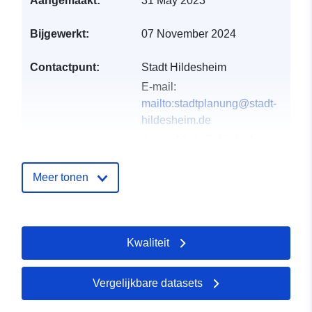
Aangemaakt:
31 May 2023
Bijgewerkt:
07 November 2024
Contactpunt:
Stadt Hildesheim
E-mail:
mailto:stadtplanung@stadt-
hildesheim.de
Adres:
Markt 3, Hildesheim,
31134, Deutschland
URL:
https://www.stadt-
Meer tonen
hildesheim.de/
Catalogusregister
Toegevoegd aan data.europa.eu:
Kwaliteit
:
21 February 2026
Bijgewerkt op data.europa.eu:
26
April 2026
Vergelijkbare datasets