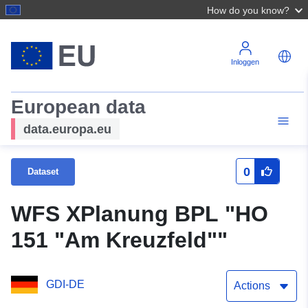
How do you know?
Inloggen
European data
data.europa.eu
0
Dataset
WFS XPlanung BPL "HO
151 "Am Kreuzfeld""
GDI-DE
Actions