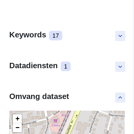
Keywords
17
keyboard_arrow_down
Datadiensten
1
keyboard_arrow_down
Omvang dataset
keyboard_arrow_up
+
−