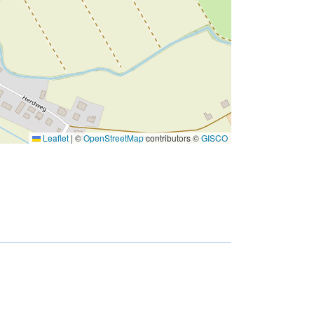
Leaflet
|
©
OpenStreetMap
contributors ©
GISCO