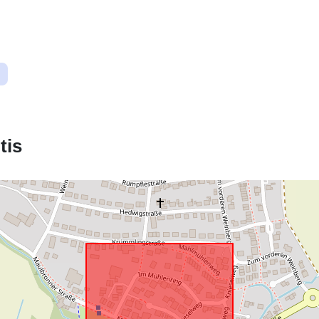
Erdvinis ištek
Atitinka:
uriRef:
tis