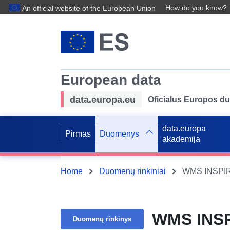
How do you know?
An official website of the European Union
European data
data.europa.eu
Oficialus Europos d
data.europa
Pirmas
Duomenys
akademija
Home
Duomenų rinkiniai
WMS INSPIRE 
WMS INSPI
Duomenų rinkinys