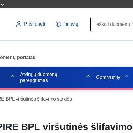
Prisijungti
lietuvių
uomenų portalas
Atvirųjų duomenų
Community
parengtumas
BPL viršutinės šlifavimo staklės
RE BPL viršutinės šlifavimo