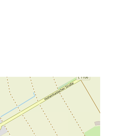
lius:
Išteklius:
http://data.europa.eu/eli/reg/2009/97
6
http://data.europa.eu/88u/dataset/31
186dce-6257-4fa6-abad-
68f10799ff81