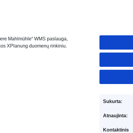
Obere Mahlmühle“ WMS paslauga,
ijos XPlanung duomenų rinkiniu.
Sukurta:
Atnaujinta:
Kontaktinis