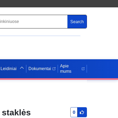
Search
Apie
Leidiniai
Dokumentai
mums
 staklės
0