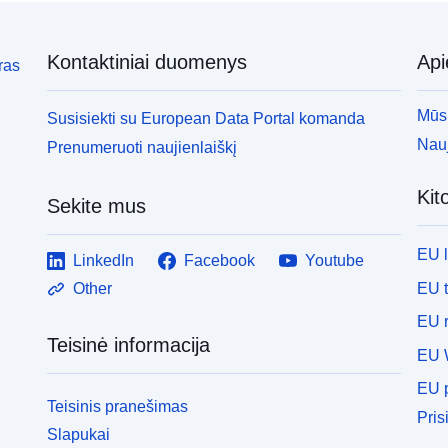
Kontaktiniai duomenys
Ap
ras
Mūsų
Susisiekti su European Data Portal komanda
Nauj
Prenumeruoti naujienlaiškį
Kit
Sekite mus
EU 
LinkedIn
Facebook
Youtube
EU 
Other
EU r
Teisinė informacija
EU 
EU p
Teisinis pranešimas
Pris
Slapukai