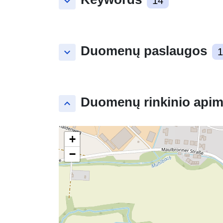
keyboard_arrow_down
14
Duomenų paslaugos
keyboard_arrow_down
1
Duomenų rinkinio apim
keyboard_arrow_up
+
−