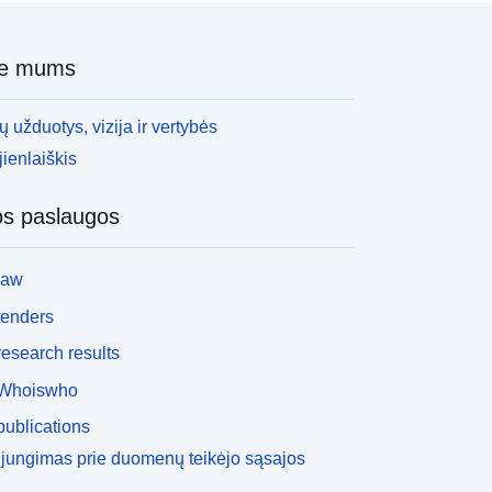
ie mums
 užduotys, vizija ir vertybės
ienlaiškis
os paslaugos
law
tenders
esearch results
Whoiswho
ublications
ijungimas prie duomenų teikėjo sąsajos