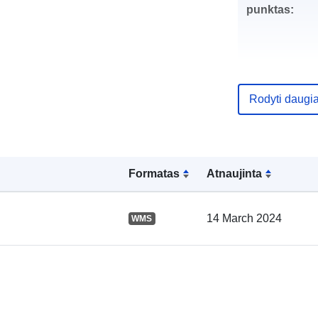
punktas:
Rodyti daugi
Katalogo įraš
Formatas
Atnaujinta
Erdviniai
duomenys:
14 March 2024
WMS