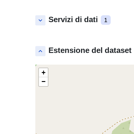
Servizi di dati
keyboard_arrow_down
1
Estensione del dataset
keyboard_arrow_up
+
−