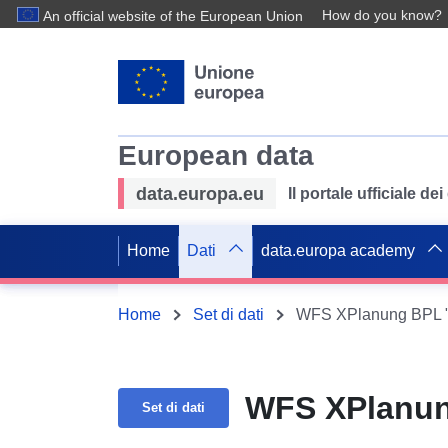
How do you know?
An official website of the European Union
European data
data.europa.eu
Il portale ufficiale de
Home
Dati
data.europa academy
Home
Set di dati
WFS XPlanung BPL "Su
WFS XPlanung
Set di dati