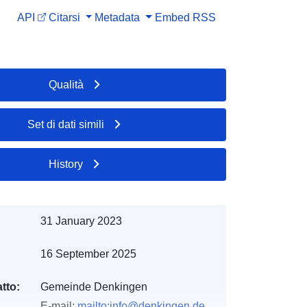
API
Citarsi
Metadata
Embed
RSS
Qualità
Set di dati simili
History
31 January 2023
16 September 2025
tto:
Gemeinde Denkingen
E-mail:
mailto:info@denkingen.de