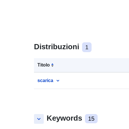
Distribuzioni
1
Titolo
scarica
Keywords
keyboard_arrow_down
15