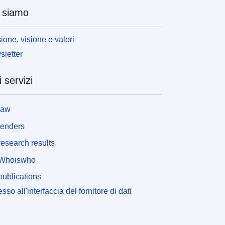
 siamo
ione, visione e valori
letter
i servizi
law
tenders
esearch results
Whoiswho
ublications
sso all'interfaccia del fornitore di dati