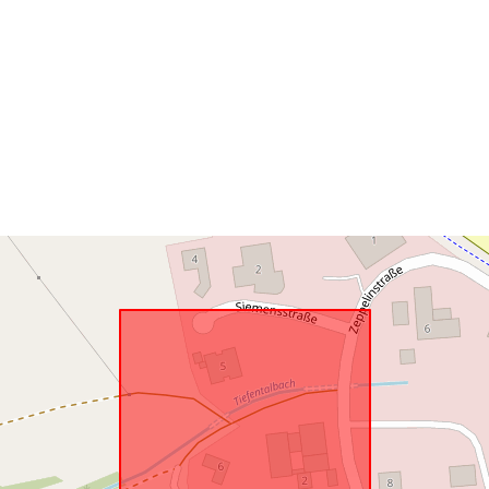
Risorsa spazi
Conforme a:
uriRef: