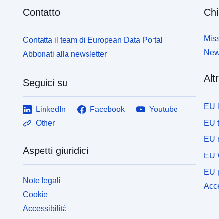
Contatto
Chi
Miss
Contatta il team di European Data Portal
News
Abbonati alla newsletter
Altr
Seguici su
EU 
LinkedIn
Facebook
Youtube
EU 
Other
EU r
Aspetti giuridici
EU 
EU p
Note legali
Acce
Cookie
Accessibilità