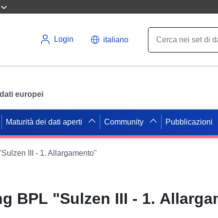
Login
italiano
i dati europei
Maturità dei dati aperti
Community
Pubblicazioni
lzen III - 1. Allargamento"
 BPL "Sulzen III - 1. Allarg