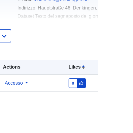
Indirizzo:
Hauptstraße 46, Denkingen, 78588, Deutsch
Dataset Testo del segnaposto del giorno della risoluz
http://www.denkingen.de
Aggiunta a data.europa.eu:
21
February 2026
Aggiornato su data.europa.eu:
26
April 2026
Actions
Likes
Coordinate:
[ [ 8.7304037,
Accesso
0
48.1195266 ], [ 8.7328685,
48.1195266 ], [ 8.7328685,
48.1176371 ], [ 8.7304037,
48.1176371 ], [ 8.7304037,
48.1195266 ] ]
Tipo:
Polygon