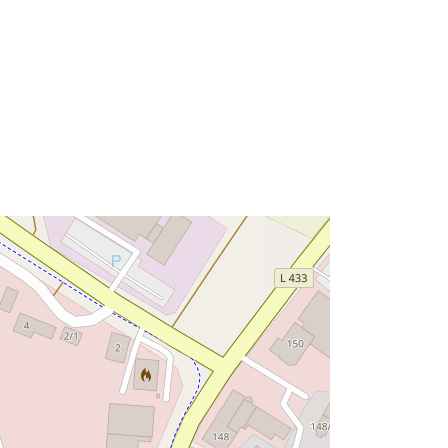
ale:
Risorsa:
http://data.europa.eu/eli/reg/2009/97
6
http://data.europa.eu/88u/dataset/31
1bfdd9-169e-43f4-8fa4-
311abfaf757b