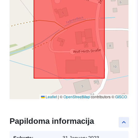
Leaflet
|
©
OpenStreetMap
contributors ©
GISCO
Papildoma informacija
keyboard_arrow_up