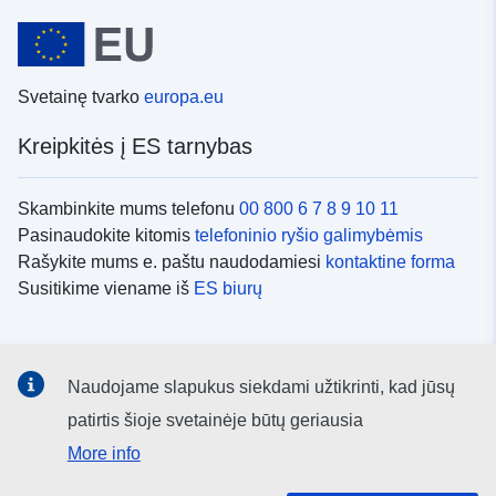
Svetainę tvarko
europa.eu
Kreipkitės į ES tarnybas
Skambinkite mums telefonu
00 800 6 7 8 9 10 11
Pasinaudokite kitomis
telefoninio ryšio galimybėmis
Rašykite mums e. paštu naudodamiesi
kontaktine forma
Susitikime viename iš
ES biurų
Socialiniai tinklai
Naudojame slapukus siekdami užtikrinti, kad jūsų
ES
socialinių tinklų kanalai
patirtis šioje svetainėje būtų geriausia
More info