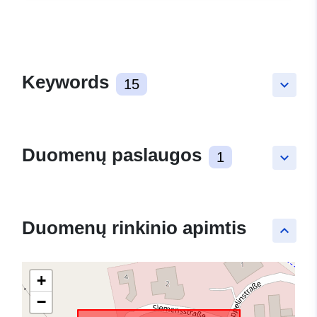
Keywords
15
keyboard_arrow_down
Duomenų paslaugos
1
keyboard_arrow_down
Duomenų rinkinio apimtis
keyboard_arrow_up
+
−