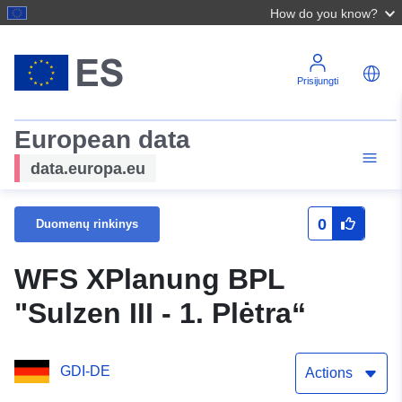
How do you know?
Prisijungti
European data
data.europa.eu
0
Duomenų rinkinys
WFS XPlanung BPL
"Sulzen III - 1. Plėtra“
GDI-DE
Actions