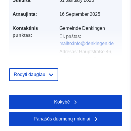
Sukurta:
31 January 2023
Atnaujinta:
16 September 2025
Kontaktinis
Gemeinde Denkingen
punktas:
El. paštas:
mailto:info@denkingen.de
Adresas:
Hauptstraße 46,
Denkingen, 78588,
Deutschland
URL:
Rodyti daugiau
http://www.denkingen.de
Katalogo įrašas:
Pridėta prie duomenų.europa.eu:
2
Kokybė
2026
Atnaujinta informacija apie duome
26 April 2026
Panašūs duomenų rinkiniai