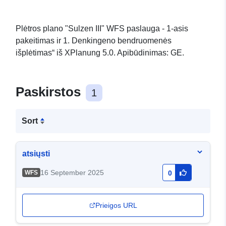
Plėtros plano "Sulzen III" WFS paslauga - 1-asis
pakeitimas ir 1. Denkingeno bendruomenės
išplėtimas“ iš XPlanung 5.0. Apibūdinimas: GE.
Paskirstos
1
Sort
atsiųsti
16 September 2025
WFS
0
Prieigos URL