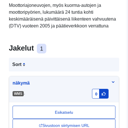
Moottoriajoneuvojen, myös kuorma-autojen ja
moottoripyörien, lukumäärä 24 tuntia kohti
keskimääräisenä päivittäisenä liikenteen vahvuutena
(DTV) vuoteen 2005 ja päätieverkkoon verrattuna
Jakelut
1
Sort
näkymä
-
WMS
0
Esikatselu
Sivustoon siirtymisen URL