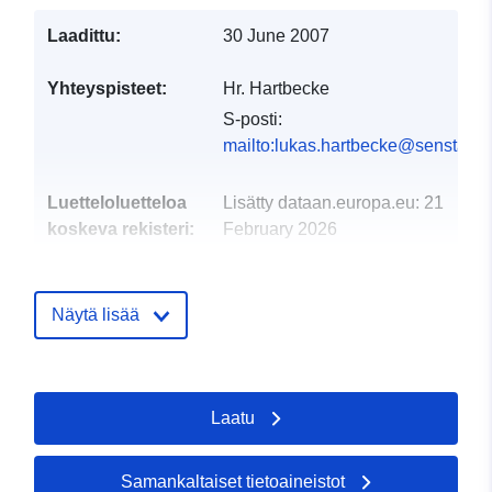
Laadittu:
30 June 2007
Yhteyspisteet:
Hr. Hartbecke
S-posti:
mailto:lukas.hartbecke@senstadt.b
Luetteloluetteloa
Lisätty dataan.europa.eu:
21
koskeva rekisteri:
February 2026
Päivitetty data.europa.eu:
26
April 2026
Näytä lisää
Alueellinen:
Koordinaatit:
[ [ 12.9709,
52.6954 ], [ 13.8109,
52.6954 ], [ 13.8109,
Laatu
52.3005 ], [ 12.9709,
52.3005 ], [ 12.9709,
52.6954 ] ]
Samankaltaiset tietoaineistot