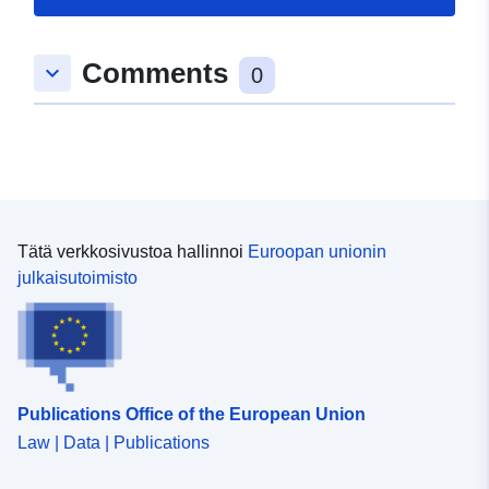
Tyyppi:
Polygon
Comments
keyboard_arrow_down
Spatiaalinen
0
resurssi:
Tunnisteet:
https://registry.gdi-
de.org/id/de.be.csw/9a526f91-
ad90-3355-bdb5-
677f807e1cbe
Tätä verkkosivustoa hallinnoi
Euroopan unionin
julkaisutoimisto
uriRef:
http://data.europa.eu/88u/dataset
ac40-3843-9c96-c5f652d51122
Publications Office of the European Union
Law | Data | Publications