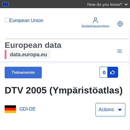
How do you know?
Sisäänkirjautuminen
European data
data.europa.eu
0
Tietoaineisto
DTV 2005 (Ympäristöatlas)
GDI-DE
Actions