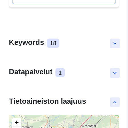
Keywords
18
keyboard_arrow_down
Datapalvelut
1
keyboard_arrow_down
Tietoaineiston laajuus
keyboard_arrow_up
+