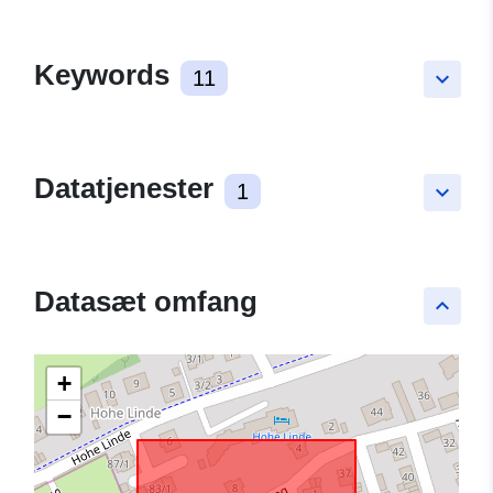
Keywords
11
keyboard_arrow_down
Datatjenester
1
keyboard_arrow_down
Datasæt omfang
keyboard_arrow_up
+
−