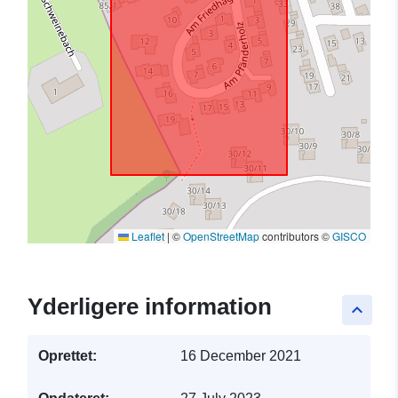
Leaflet
|
©
OpenStreetMap
contributors ©
GISCO
Yderligere information
keyboard_arrow_up
Oprettet:
16 December 2021