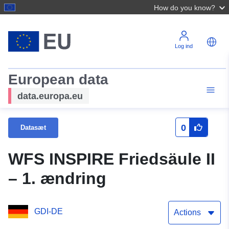
How do you know?
Log ind
European data
data.europa.eu
0
Datasæt
WFS INSPIRE Friedsäule II
– 1. ændring
GDI-DE
Actions