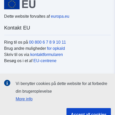
Dette website forvaltes af
europa.eu
Kontakt EU
Ring til os på
00 800 6 7 8 9 10 11
Brug andre muligheder
for opkald
Skriv til os via
kontaktformularen
Besøg os i et af
EU-centrene
Sociale medier
Vi benytter cookies på dette website for at forbedre
Søg efter EU's sider på
sociale medier
din brugeroplevelse
More info
EU-institutioner og -organer
Accept all cookies