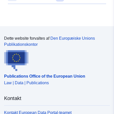
47.6861272 ], [ 10.0283314,
47.6861272 ], [ 10.0283314,
47.6878995 ] ]
Type:
Polygon
Rumlig
Dette website forvaltes af
Den Europæiske Unions
ressource:
Publikationskontor
Svarer til:
Ressource:
http://data.europa.eu/eli/reg/2009/
uriRef:
http://data.europa.eu/88u/dataset
Publications Office of the European Union
6417-418c-b6e2-f20e5f7ab1d0
Law | Data | Publications
Kontakt
Kontakt European Data Portal-teamet