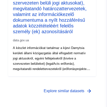
9b0955bed692
szervezeten belüli jogi aktusokat),
megvitatandó határozattervezetek,
valamint az információkezelő
dokumentuma a nyílt hozzáférésű
adatok közzétételéért felelős
személy (ek) azonosításáról
data.gov.ua
A készlet információkat tartalmaz a kijevi Darnytsia
kerületi állami közigazgatás által elfogadott normatív
jogi aktusokról, egyéni fellépésekről (kivéve a
szervezeten belülieket) (legalActs erőforrás),
megvitatandó rendelettervezetekről (erőforrásprojektek)
(ha vannak ilyenek). Az információkezelőnek az
információkezelő felelős személyének (személyeinek)
meghatározásáról szóló dokumentuma a „Tájékoztatás
a Kijevi Városi Tanács (Kijev Városi Államigazgatás)
arrow_forward
Explore similar datasets
végrehajtó szervének és a kijevi kerületi államigazgatási
szervek szervezeti egységeiben nyílt hozzáférésű
adatok formájában történő információközlésért felelős