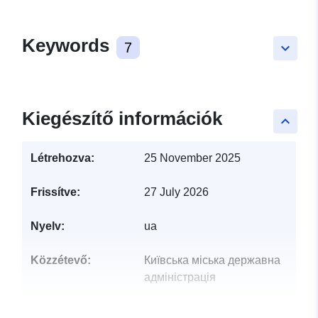
Keywords
7
keyboard_arrow_down
Kiegészítő információk
keyboard_arrow_up
Létrehozva:
25 November 2025
Frissítve:
27 July 2026
Nyelv:
ua
Közzétevő:
Київська міська державна
адміністрація
Kapcsolattartási
Нестеренко Олексій Сергійович