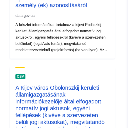
személy (ek) azonosításáról
data.gov.ua
A készlet információkat tartalmaz a kijevi Podilszkij
kerületi államigazgatás által elfogadott normatív jogi
aktusokról, egyéni fellépésekről (kivéve a szervezeten
belülieket) (legalActs forrás), megvitatandó
rendelettervezetekről (projektforrás) (ha van ilyen). Az
információkezelőnek az információkezelő felelős
személyének (személyeinek) meghatározásáról szóló
dokumentuma a "Tájékoztatás a Kijevi Városi Tanács
(Kijev Városi Államigazgatás) és a Kijevi kerületi
CSV
államigazgatás végrehajtó szervének strukturális
A Kijev város Obolonszkij kerületi
alegységeiben nyílt adatok formájában történő
államigazgatásának
információközlésért felelős személyekről"
adatkészletben kerül közzétételre:
információkezelője által elfogadott
https://data.gov.ua/dataset/9a20744f-725a-4965-b99f-
normatív jogi aktusok, egyéni
9b0955bed692
fellépések (kivéve a szervezeten
belüli jogi aktusokat), megvitatandó