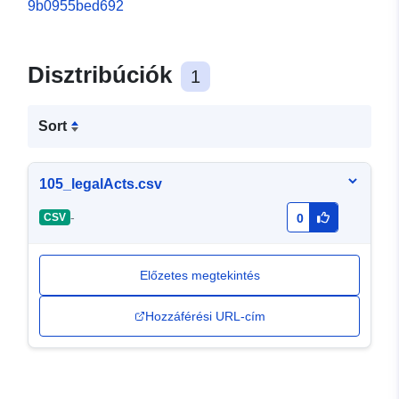
9b0955bed692
Disztribúciók
1
Sort
105_legalActs.csv
-
CSV
0
Előzetes megtekintés
Hozzáférési URL-cím