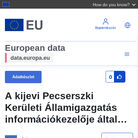
How do you know?
Bejelentkezés
European data
data.europa.eu
0
Adatkészlet
A kijevi Pecserszki
Kerületi Államigazgatás
információkezelője által
elfogadott normatív jogi