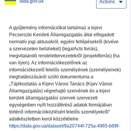
data.gov.ua
aktusok, egyéni fellépések
Actions
(kivéve a szervezeten
belüli jogi aktusokat),
A gyűjtemény információkat tartalmaz a kijevi
Pecserszki Kerületi Államigazgatás által elfogadott
megvitatandó
normatív jogi aktusokról, egyéni fellépésekről (kivéve
határozattervezetek,
a szervezeten belülieket) (legalActs forrás),
megvitatandó rendelettervezetekről (projektforrás) (ha
valamint az
van ilyen). Az információkezelőnek az
információkezelő
információkezelő felelős személyének (személyeinek)
meghatározásáról szóló dokumentuma a
dokumentuma a nyílt
„Tájékoztatás a Kijevi Városi Tanács (Kijev Városi
hozzáférésű adatok
Államigazgatás) végrehajtó szervének és a kijevi
kerületi államigazgatási szervek szervezeti
közzétételéért felelős
egységeiben nyílt hozzáférésű adatok formájában
történő információközlésért felelős személyekről”
személy (ek)
adatkészletben kerül közzétételre
azonosításáról
https://data.gov.ua/dataset/9a20744f-725a-4965-b99f-