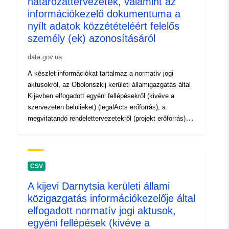
határozattervezetek, valamint az
információkezelő dokumentuma a
nyílt adatok közzétételéért felelős
személy (ek) azonosításáról
data.gov.ua
A készlet információkat tartalmaz a normatív jogi
aktusokról, az Obolonszkij kerületi államigazgatás által
Kijevben elfogadott egyéni fellépésekről (kivéve a
szervezeten belülieket) (legalActs erőforrás), a
megvitatandó rendelettervezetekről (projekt erőforrás)
(ha van ilyen). Az információkezelőnek az
információkezelő felelős személyének (személyeinek)
meghatározásáról szóló dokumentuma a "Tájékoztatás
a Kijevi Városi Tanács (Kijev Városi Államigazgatás) és
CSV
a Kijevi kerületi államigazgatás végrehajtó szervének
A kijevi Darnytsia kerületi állami
strukturális alegységeiben nyílt adatok formájában
közigazgatás információkezelője által
történő információközlésért felelős személyekről"
adatkészletben kerül közzétételre:
elfogadott normatív jogi aktusok,
https://data.gov.ua/dataset/9a20744f-725a-4965-b99f-
egyéni fellépések (kivéve a