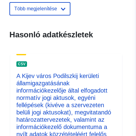
pontok:
E-mail:
Több megjelenítése
mailto:it_pechrda@kyivcity.gov.ua
Katalógus-
Hozzáadva a data.europa.eu-hoz:
Hasonló adatkészletek
nyilvántartás:
08 May 2026
Frissítve: data.europa.eu:
30 July
2026
CSV
Azonosítók:
311ed4d5-4021-4128-a1b2-
A Kijev város Podilszkij kerületi
403d87981757
államigazgatásának
információkezelője által elfogadott
uriRef:
http://data.europa.eu/88u/dataset
normatív jogi aktusok, egyéni
4021-4128-a1b2-403d87981757
fellépések (kivéve a szervezeten
belüli jogi aktusokat), megvitatandó
Verzióinformáció
1.0
határozattervezetek, valamint az
k:
információkezelő dokumentuma a
nyílt adatok közzétételéért felelős