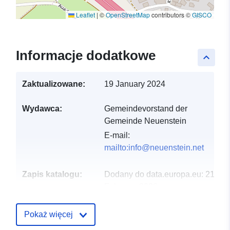
Leaflet
|
©
OpenStreetMap
contributors ©
GISCO
Informacje dodatkowe
keyboard_arrow_up
Zaktualizowane:
19 January 2024
Wydawca:
Gemeindevorstand der
Gemeinde Neuenstein
E-mail:
mailto:info@neuenstein.net
Zapis katalogu:
Dodany do data.europa.eu:
21
February 2026
Zaktualizowano dane.europa.eu:
26 April 2026
Pokaż więcej