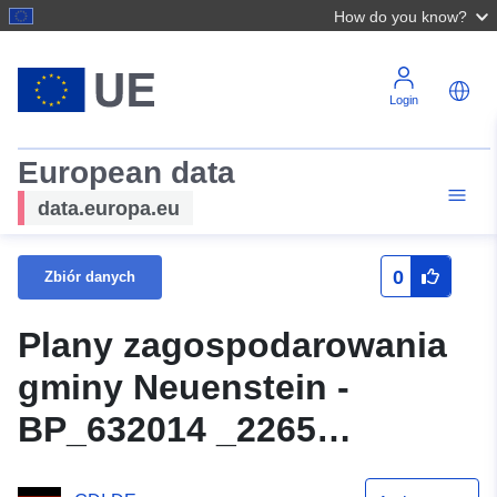
How do you know?
Login
European data
data.europa.eu
0
Zbiór danych
Plany zagospodarowania
gminy Neuenstein -
BP_632014 _2265
_Nr23Auewiese _002