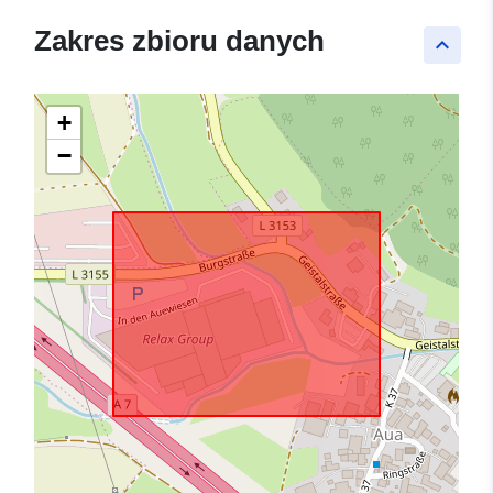
Zakres zbioru danych
keyboard_arrow_up
+
−