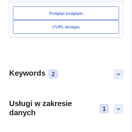
Podgląd podglądu
URL dostępu
Keywords
2
keyboard_arrow_down
Usługi w zakresie
1
keyboard_arrow_down
danych