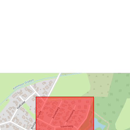
Ruimtelijk
hulpmiddel:
Is conform:
uriRef: