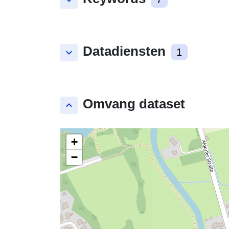
keyboard_arrow_down
Datadiensten
keyboard_arrow_down
1
Omvang dataset
keyboard_arrow_up
+
−