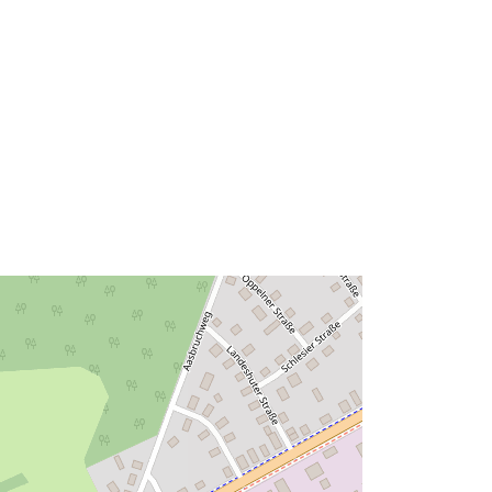
Soort:
Polygon
Bron:
http://data.europa.eu/eli/reg/2009/97
6
http://data.europa.eu/88u/dataset/31
206e4f-4b18-4ecf-8074-
8cd26f9a988f