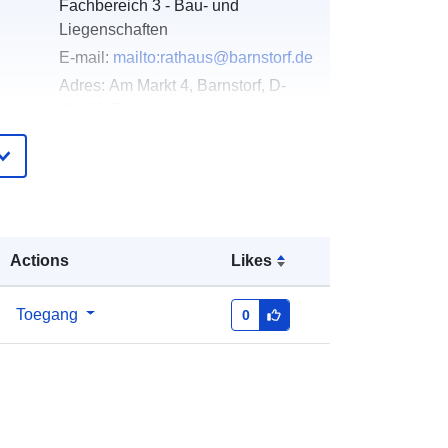
Fachbereich 3 - Bau- und
Liegenschaften
E-mail:
mailto:rathaus@barnstorf.de
Adres:
Am Markt 4, Barnstorf, D-
49406, Deutschland
URL:
http://www.barnstorf.de
ister
Toegevoegd aan data.europa.eu:
21
February 2026
Bijgewerkt op data.europa.eu:
26
Actions
Likes
April 2026
Toegang
0
Coördinaten:
[ [ 8.5092709,
52.7180067 ], [ 8.5135529,
52.7180067 ], [ 8.5135529,
52.7149774 ], [ 8.5092709,
52.7149774 ], [ 8.5092709,
52.7180067 ] ]