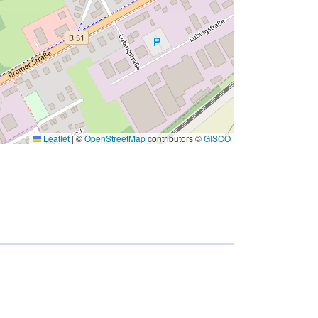
Leaflet
|
©
OpenStreetMap
contributors ©
GISCO