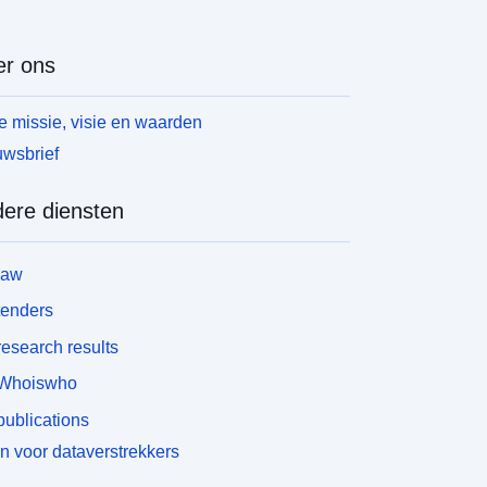
r ons
 missie, visie en waarden
wsbrief
ere diensten
law
tenders
esearch results
Whoiswho
ublications
n voor dataverstrekkers