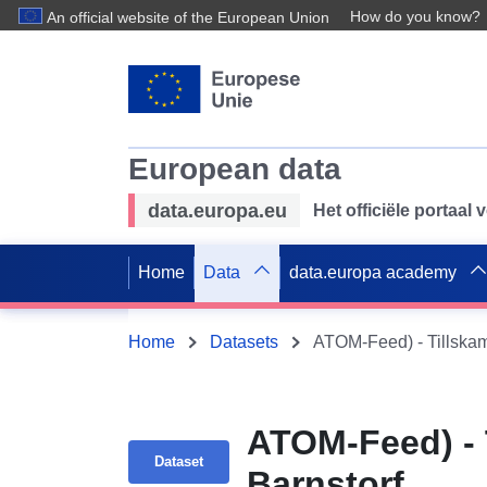
How do you know?
An official website of the European Union
European data
data.europa.eu
Het officiële portaal
Home
Data
data.europa academy
Home
Datasets
ATOM-Feed) - Tillska
ATOM-Feed) -
Dataset
Barnstorf