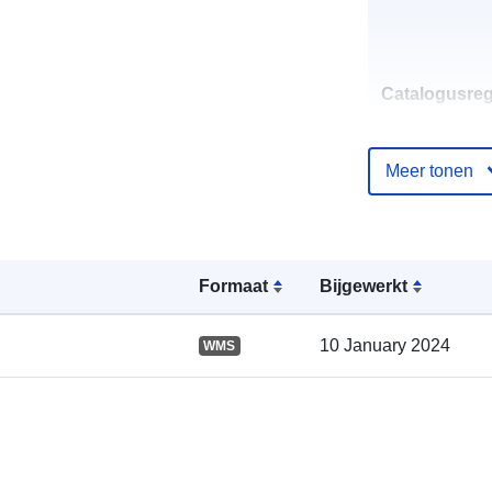
Catalogusreg
:
Meer tonen
Ruimtelijk:
Formaat
Bijgewerkt
10 January 2024
WMS
Ruimtelijk
hulpmiddel:
uriRef: