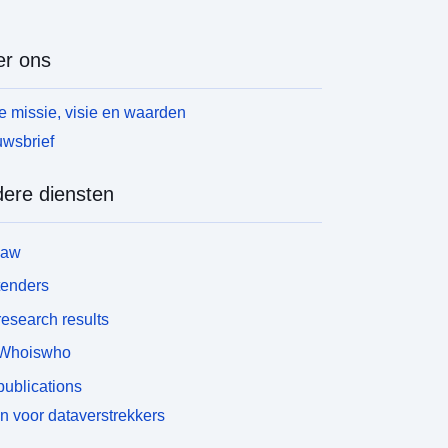
r ons
 missie, visie en waarden
wsbrief
ere diensten
law
tenders
esearch results
Whoiswho
ublications
n voor dataverstrekkers