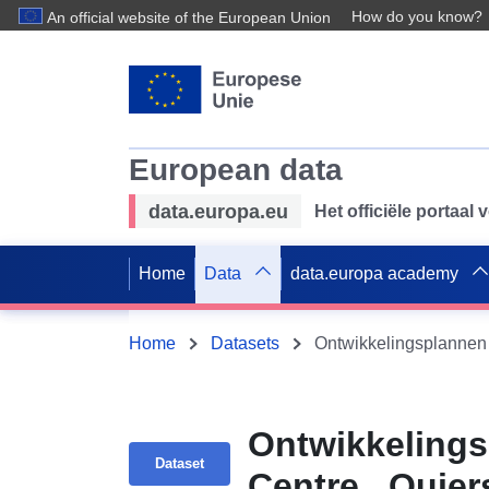
How do you know?
An official website of the European Union
European data
data.europa.eu
Het officiële portaal
Home
Data
data.europa academy
Home
Datasets
Ontwikkelings
Dataset
Centre _Quie