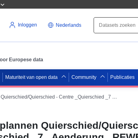
Inloggen
Nederlands
 voor Europese data
Maturiteit van open data
Community
Publicaties
Ontwikkelingsplannen Quierschied/Quierschied - Centre _Quierschied _7 _Aenderung _REWE
plannen Quierschied/Quiersc
rschied _7 _Aenderung _REW