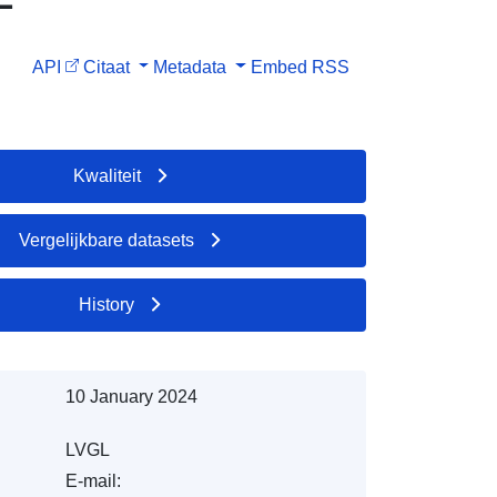
API
Citaat
Metadata
Embed
RSS
Kwaliteit
Vergelijkbare datasets
History
10 January 2024
LVGL
E-mail: