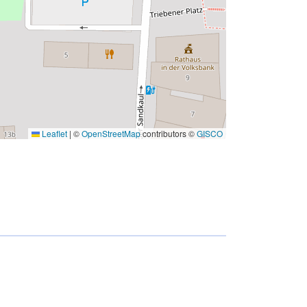
Leaflet
|
©
OpenStreetMap
contributors ©
GISCO