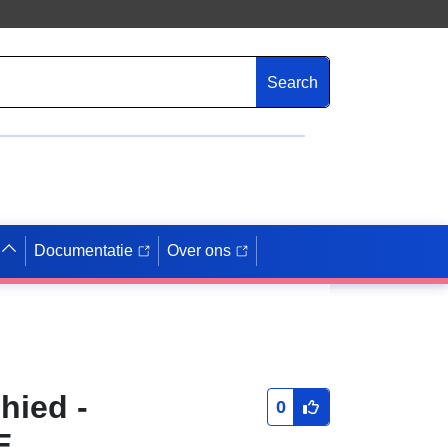
Search
Documentatie
Over ons
hied -
0
E