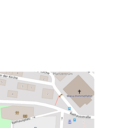
21095d-8267-4e10-7e71-
027dfec57364