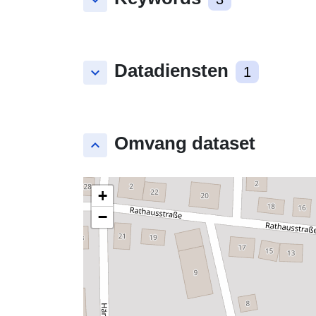
keyboard_arrow_down
Datadiensten
keyboard_arrow_down
1
Omvang dataset
keyboard_arrow_up
+
−