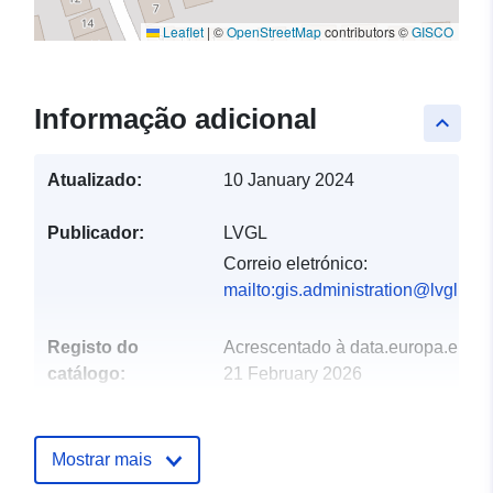
Leaflet
|
©
OpenStreetMap
contributors ©
GISCO
Informação adicional
keyboard_arrow_up
Atualizado:
10 January 2024
Publicador:
LVGL
Correio eletrónico:
mailto:gis.administration@lvgl.saa
Registo do
Acrescentado à data.europa.eu:
catálogo:
21 February 2026
Atualizado em data.europa.eu:
26 April 2026
Mostrar mais
Espacial:
Coordenadas:
[ [ 7.04939,