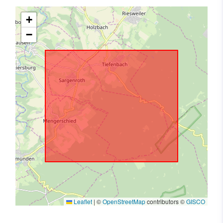
+
−
Leaflet
|
©
OpenStreetMap
contributors ©
GISCO