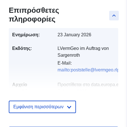
Επιπρόσθετες
keyboard_arrow_up
πληροφορίες
Ενημέρωση:
23 January 2026
Εκδότης:
LVermGeo im Auftrag von
Sargenroth
E-Mail:
mailto:poststelle@lvermgeo.rlp.de
Αρχείο
Προστίθεται στο data.europa.eu:
2
καταλόγου:
February 2026
Επικαιροποιήθηκε στα data.europa
26 April 2026
Εμφάνιση περισσότερων
Χωρικός:
Συντεταγμένες:
[ [ 7.49599,