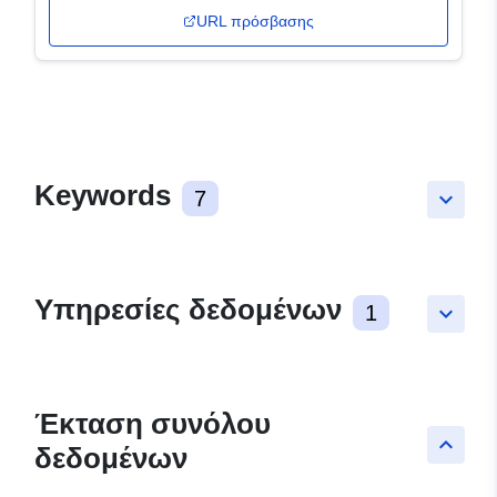
URL πρόσβασης
Keywords
7
keyboard_arrow_down
Υπηρεσίες δεδομένων
1
keyboard_arrow_down
Έκταση συνόλου
keyboard_arrow_up
δεδομένων