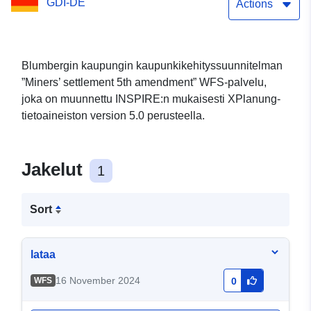
GDI-DE
Actions
Blumbergin kaupungin kaupunkikehityssuunnitelman
”Miners’ settlement 5th amendment” WFS-palvelu,
joka on muunnettu INSPIRE:n mukaisesti XPlanung-
tietoaineiston version 5.0 perusteella.
Jakelut
1
Sort
lataa
16 November 2024
WFS
0