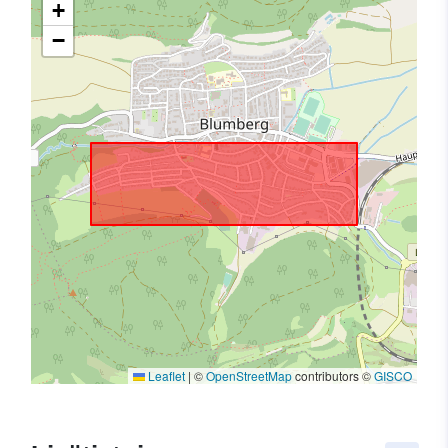
+
−
Leaflet
|
©
OpenStreetMap
contributors ©
GISCO