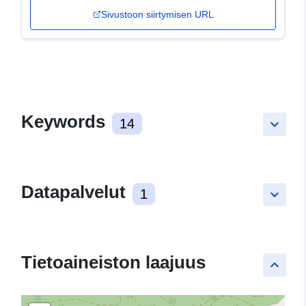
Sivustoon siirtymisen URL
Keywords
14
keyboard_arrow_down
Datapalvelut
1
keyboard_arrow_down
Tietoaineiston laajuus
keyboard_arrow_up