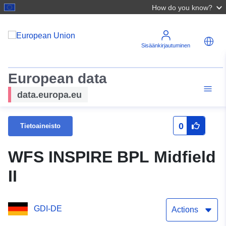
How do you know?
Sisäänkirjautuminen
European data
data.europa.eu
0
Tietoaineisto
WFS INSPIRE BPL Midfield
II
GDI-DE
Actions