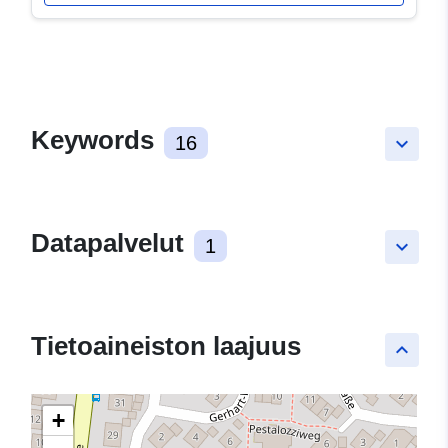
Keywords
16
keyboard_arrow_down
Datapalvelut
1
keyboard_arrow_down
Tietoaineiston laajuus
keyboard_arrow_up
+