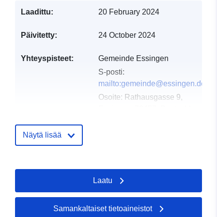
Laadittu:
20 February 2024
Päivitetty:
24 October 2024
Yhteyspisteet:
Gemeinde Essingen
S-posti:
mailto:gemeinde@essingen.de
Osoite:
Rathausgasse 9,
Essingen, 73457, Deutschland
URL-osoite:
http://www.essingen.de
Näytä lisää
Luetteloluetteloa
Lisätty dataan.europa.eu:
21
koskeva rekisteri:
February 2026
Laatu
Päivitetty data.europa.eu:
26
April 2026
Samankaltaiset tietoaineistot