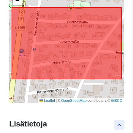
−
Leaflet
|
©
OpenStreetMap
contributors ©
GISCO
Lisätietoja
keyboard_arrow_up