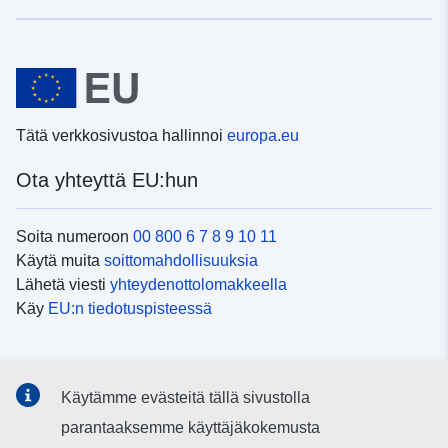
Tätä verkkosivustoa hallinnoi
europa.eu
Ota yhteyttä EU:hun
Soita numeroon
00 800 6 7 8 9 10 11
Käytä muita
soittomahdollisuuksia
Lähetä viesti
yhteydenottolomakkeella
Käy
EU:n tiedotuspisteessä
Sosiaalinen media
Käytämme evästeitä tällä sivustolla
EU
sosiaalisessa mediassa
parantaaksemme käyttäjäkokemusta