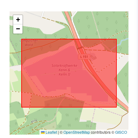
+
−
Leaflet
|
©
OpenStreetMap
contributors ©
GISCO