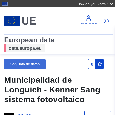
How do you know?
Iniciar sesión
European data
data.europa.eu
0
Conjunto de datos
Municipalidad de
Longuich - Kenner Sang
sistema fotovoltaico