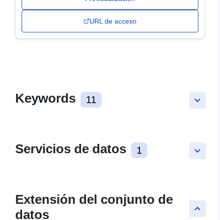
URL de acceso
Keywords
11
keyboard_arrow_down
Servicios de datos
1
keyboard_arrow_down
Extensión del conjunto de
keyboard_arrow_up
datos