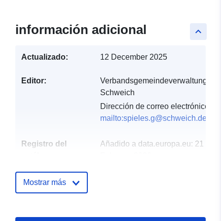
información adicional
keyboard_arrow_up
Actualizado:
12 December 2025
Editor:
Verbandsgemeindeverwaltung
Schweich
Dirección de correo electrónico:
mailto:spieles.g@schweich.de
Registro del
Añadido a data.europa.eu:
21
catálogo:
February 2026
Actualizado en data.europa.eu:
26 April 2026
Mostrar más
Espacial:
Coordenadas:
[ [ 6.729052,
49.789337 ], [ 6.74225,