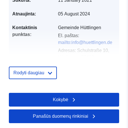
Sukurta:
11 January 2021
Atnaujinta:
05 August 2024
Kontaktinis
Gemeinde Hüttlingen
punktas:
El. paštas:
mailto:info@huettlingen.de
Adresas:
Schulstraße 10,
Hüttlingen, 73460,
Deutschland
URL:
Rodyti daugiau
http://www.huettlingen.de
Katalogo įrašas:
Pridėta prie duomenų.europa.eu:
2
Kokybė
2026
Atnaujinta informacija apie duome
26 April 2026
Panašūs duomenų rinkiniai