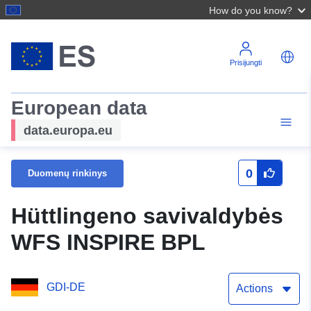
How do you know?
Prisijungti
European data
data.europa.eu
0
Duomenų rinkinys
Hüttlingeno savivaldybės
WFS INSPIRE BPL
GDI-DE
Actions