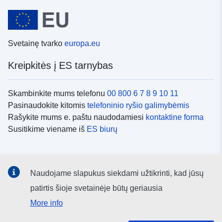
Svetainę tvarko
europa.eu
Kreipkitės į ES tarnybas
Skambinkite mums telefonu
00 800 6 7 8 9 10 11
Pasinaudokite kitomis
telefoninio ryšio galimybėmis
Rašykite mums e. paštu naudodamiesi
kontaktine forma
Susitikime viename iš
ES biurų
Socialiniai tinklai
Naudojame slapukus siekdami užtikrinti, kad jūsų
ES
socialinių tinklų kanalai
patirtis šioje svetainėje būtų geriausia
More info