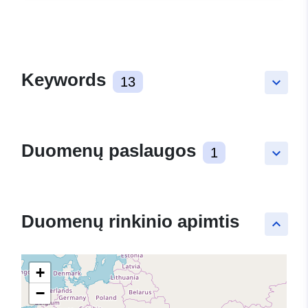
Keywords
13
keyboard_arrow_down
Duomenų paslaugos
1
keyboard_arrow_down
Duomenų rinkinio apimtis
keyboard_arrow_up
+
−