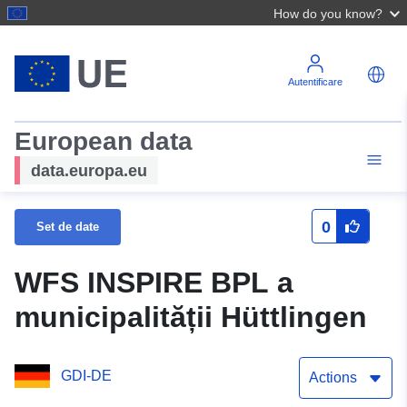
How do you know?
Autentificare
European data
data.europa.eu
0
Set de date
WFS INSPIRE BPL a
municipalității Hüttlingen
GDI-DE
Actions