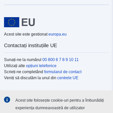
Acest site este gestionat
europa.eu
Contactați instituțiile UE
Sunați-ne la numărul
00 800 6 7 8 9 10 11
Utilizați alte
opțiuni telefonice
Scrieți-ne completând
formularul de contact
Veniți să discutăm la unul din
centrele UE
Platformele de comunicare socială
Acest site folosește cookie-uri pentru a îmbunătăți
Descoperiți canalele UE
pe rețelele sociale
experiența dumneavoastră de utilizator