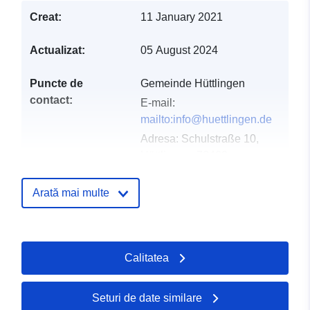
Creat:
11 January 2021
Actualizat:
05 August 2024
Puncte de
Gemeinde Hüttlingen
contact:
E-mail:
mailto:info@huettlingen.de
Adresa:
Schulstraße 10,
Hüttlingen, 73460,
Deutschland
Adresă URL:
Arată mai multe
http://www.huettlingen.de
Registru catalog:
Adăugat la data.europa.eu:
21 Feb
Calitatea
2026
Informații actualizate la data a.eur
26 April 2026
Seturi de date similare