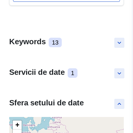
Keywords
13
keyboard_arrow_down
Servicii de date
1
keyboard_arrow_down
Sfera setului de date
keyboard_arrow_up
+