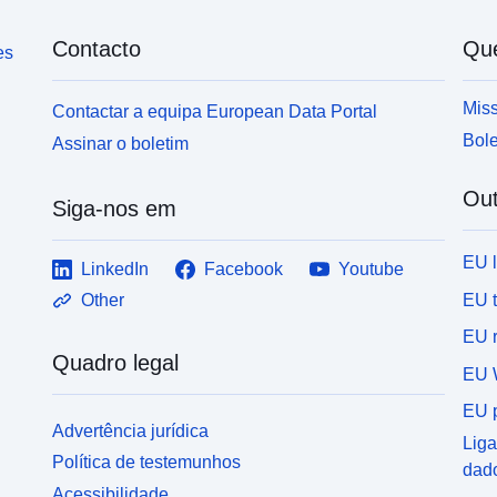
Contacto
Qu
es
Miss
Contactar a equipa European Data Portal
Bole
Assinar o boletim
Out
Siga-nos em
EU 
LinkedIn
Facebook
Youtube
EU 
Other
EU r
Quadro legal
EU 
EU p
Advertência jurídica
Liga
Política de testemunhos
dad
Acessibilidade