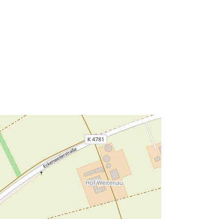
48.4643732 ] ]
Tipo:
Polygon
Recurso:
http://data.europa.eu/eli/reg/2009/97
6
http://data.europa.eu/88u/dataset/31
2c8a87-7be1-4e76-9115-
b6ec45288a52