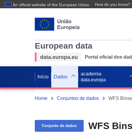
How do you know?
An official website of the European Union
European data
data.europa.eu
Portal oficial dos d
academia
Início
Dados
data.europa
Home
Conjuntos de dados
WFS Binse
WFS Bin
Conjunto de dados