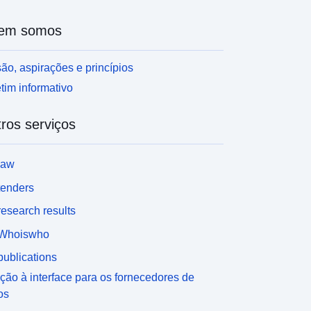
em somos
ão, aspirações e princípios
tim informativo
ros serviços
law
tenders
esearch results
Whoiswho
ublications
ção à interface para os fornecedores de
os