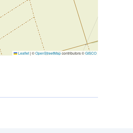
Leaflet
|
©
OpenStreetMap
contributors ©
GISCO