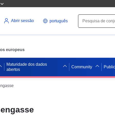
Abrir sessão
português
ados europeus
Maturidade dos dados
Community
Publi
abertos
ngasse
sengasse