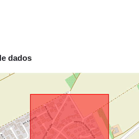
Recurso
espacial:
Está em
de dados
confomidade
com:
uriRef: