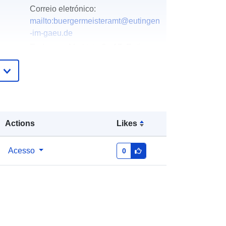
Correio eletrónico:
mailto:buergermeisteramt@eutingen
-im-gaeu.de
Endereço:
Marktstraße 17, Eutingen
im Gäu, 72184, Deutschland
URL:
https://www.eutingen-im-
gaeu.de
Acrescentado à data.europa.eu:
24
Actions
Likes
January 2026
Atualizado em data.europa.eu:
26
April 2026
Acesso
0
Coordenadas:
[ [ 8.7919142,
48.4643732 ], [ 8.7973192,
48.4643732 ], [ 8.7973192,
48.4606441 ], [ 8.7919142,
48.4606441 ], [ 8.7919142,