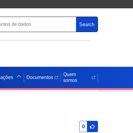
Search
Quem
cações
Documentos
somos
0