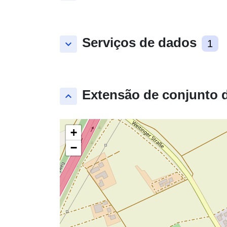
Serviços de dados
keyboard_arrow_down
1
Extensão de conjunto 
keyboard_arrow_up
+
−