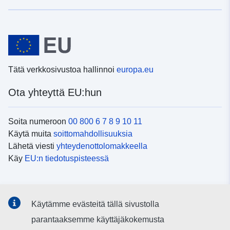
Tätä verkkosivustoa hallinnoi
europa.eu
Ota yhteyttä EU:hun
Soita numeroon
00 800 6 7 8 9 10 11
Käytä muita
soittomahdollisuuksia
Lähetä viesti
yhteydenottolomakkeella
Käy
EU:n tiedotuspisteessä
Sosiaalinen media
Käytämme evästeitä tällä sivustolla
EU
sosiaalisessa mediassa
parantaaksemme käyttäjäkokemusta