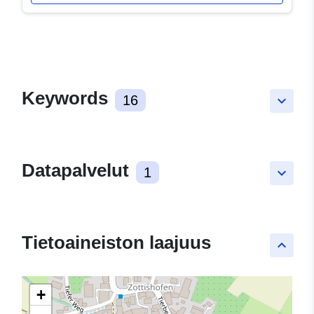
Keywords
16
keyboard_arrow_down
Datapalvelut
1
keyboard_arrow_down
Tietoaineiston laajuus
keyboard_arrow_up
+