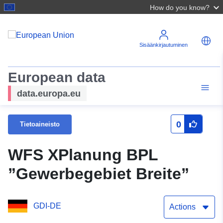
How do you know?
Sisäänkirjautuminen
European data
data.europa.eu
0
Tietoaineisto
WFS XPlanung BPL
”Gewerbegebiet Breite”
GDI-DE
Actions