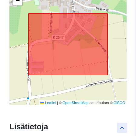
−
Leaflet
|
©
OpenStreetMap
contributors ©
GISCO
Lisätietoja
keyboard_arrow_up