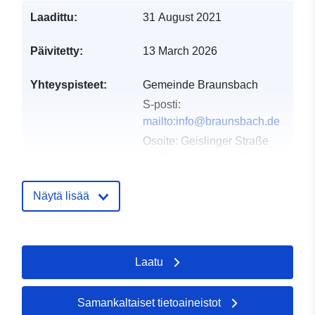
Laadittu:
31 August 2021
Päivitetty:
13 March 2026
Yhteyspisteet:
Gemeinde Braunsbach
S-posti:
mailto:info@braunsbach.de
Osoite:
Geislinger Straße
11, Braunsbach, 74542,
Deutschland
URL-osoite:
Näytä lisää
http://www.braunsbach.de
Luetteloluetteloa
Lisätty dataan.europa.eu:
21
Laatu
koskeva rekisteri:
February 2026
Päivitetty data.europa.eu:
26
April 2026
Samankaltaiset tietoaineistot